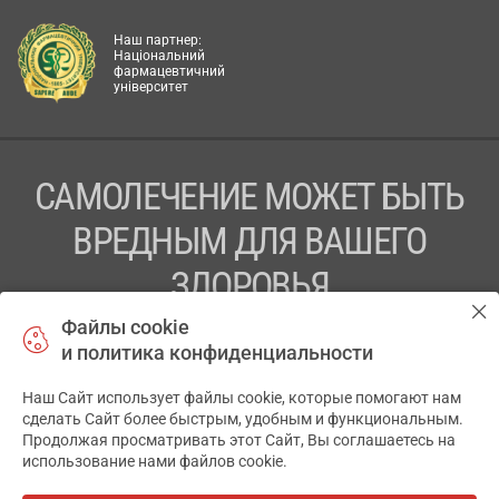
Наш партнер:
Національний
фармацевтичний
університет
САМОЛЕЧЕНИЕ МОЖЕТ БЫТЬ
ВРЕДНЫМ ДЛЯ ВАШЕГО
ЗДОРОВЬЯ
Файлы cookie
ПЕРЕД ПРИМЕНЕНИЕМ ПРЕПАРАТА
и политика конфиденциальности
ПРОКОНСУЛЬТИРУЙТЕСЬ С ВРАЧОМ
Наш Сайт использует файлы cookie, которые помогают нам
✕
ТОВ «АПТЕКА 911.ЮА» Код ЄДРПОУ 43631965.
сделать Сайт более быстрым, удобным и функциональным.
Продолжая просматривать этот Сайт, Вы соглашаетесь на
Отказ от ответственности
использование нами файлов cookie.
© 2014-2026. Медицинская информационная система