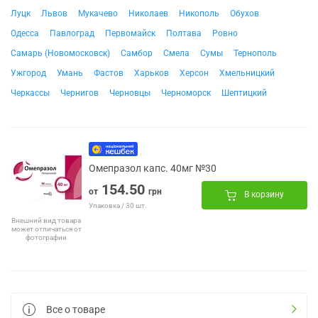
Луцк
Львов
Мукачево
Николаев
Никополь
Обухов
Одесса
Павлоград
Первомайск
Полтава
Ровно
Самарь (Новомосковск)
Самбор
Смела
Сумы
Тернополь
Ужгород
Умань
Фастов
Харьков
Херсон
Хмельницкий
Черкассы
Чернигов
Черновцы
Черноморск
Шептицкий
Омепразол капс. 40мг №30
154.50
от
грн
В корзину
Упаковка / 30 шт.
Внешний вид товара
может отличаться от
фотографии
Все о товаре