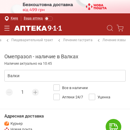
Киев
Ваша аптека
а
Пищеварительный тракт
Лечение гастрита
Лечение язвы
Омепразол - наличие в Валках
Наличие актуально на 10:45
Все в наличии
Аптеки 24/7
Уценка
Адресная доставка
Курьер
Новая почта