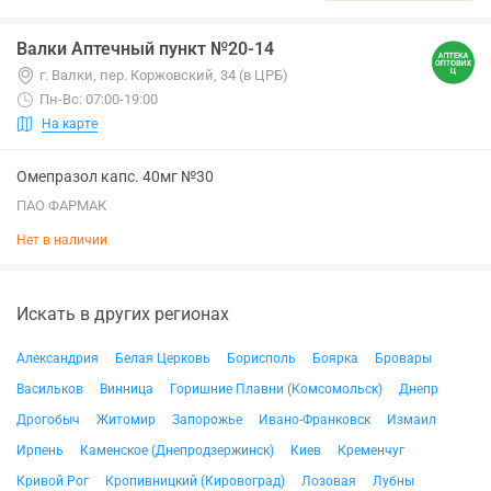
Валки Аптечный пункт №20-14
г. Валки, пер. Коржовский, 34 (в ЦРБ)
Пн-Вс: 07:00-19:00
На карте
Омепразол капс. 40мг №30
ПАО ФАРМАК
Нет в наличии
Искать в других регионах
Александрия
Белая Церковь
Борисполь
Боярка
Бровары
Васильков
Винница
Горишние Плавни (Комсомольск)
Днепр
Дрогобыч
Житомир
Запорожье
Ивано-Франковск
Измаил
Ирпень
Каменское (Днепродзержинск)
Киев
Кременчуг
Кривой Рог
Кропивницкий (Кировоград)
Лозовая
Лубны