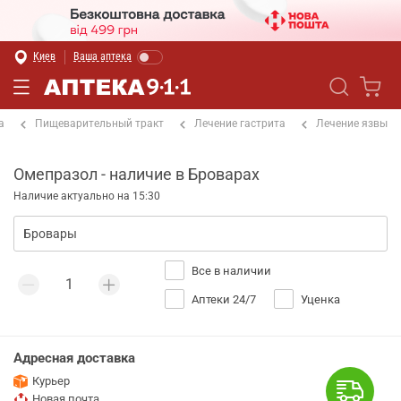
Киев
Ваша аптека
а
Пищеварительный тракт
Лечение гастрита
Лечение язвы
Омепразол - наличие в Броварах
Наличие актуально на 15:30
Все в наличии
Аптеки 24/7
Уценка
Адресная доставка
Курьер
Новая почта