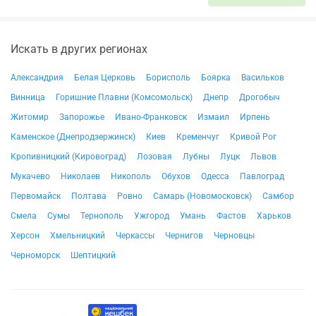
Искать в других регионах
Александрия
Белая Церковь
Борисполь
Боярка
Васильков
Винница
Горишние Плавни (Комсомольск)
Днепр
Дрогобыч
Житомир
Запорожье
Ивано-Франковск
Измаил
Ирпень
Каменское (Днепродзержинск)
Киев
Кременчуг
Кривой Рог
Кропивницкий (Кировоград)
Лозовая
Лубны
Луцк
Львов
Мукачево
Николаев
Никополь
Обухов
Одесса
Павлоград
Первомайск
Полтава
Ровно
Самарь (Новомосковск)
Самбор
Смела
Сумы
Тернополь
Ужгород
Умань
Фастов
Харьков
Херсон
Хмельницкий
Черкассы
Чернигов
Черновцы
Черноморск
Шептицкий