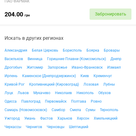
ПАО ФАРМАК
204.00
Забронировать
грн
Искать в других регионах
Александрия
Белая Церковь
Борисполь
Боярка
Бровары
Васильков
Винница
Горишние Плавни (Комсомольск)
Днепр
Дрогобыч
Житомир
Запорожье
Ивано-Франковск
Измаил
Ирпень
Каменское (Днепродзержинск)
Киев
Кременчуг
Кривой Рог
Кропивницкий (Кировоград)
Лозовая
Лубны
Луцк
Львов
Мукачево
Николаев
Никополь
Обухов
Одесса
Павлоград
Первомайск
Полтава
Ровно
Самарь (Новомосковск)
Самбор
Смела
Сумы
Тернополь
Ужгород
Умань
Фастов
Харьков
Херсон
Хмельницкий
Черкассы
Чернигов
Черновцы
Шептицкий