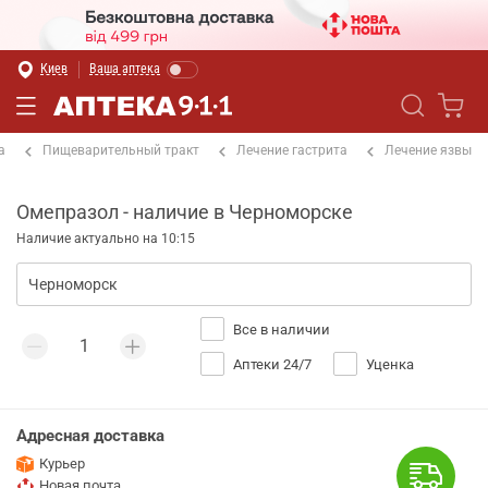
Киев
Ваша аптека
а
Пищеварительный тракт
Лечение гастрита
Лечение язвы
Омепразол - наличие в Черноморске
Наличие актуально на 10:15
Все в наличии
Аптеки 24/7
Уценка
Адресная доставка
Курьер
Новая почта