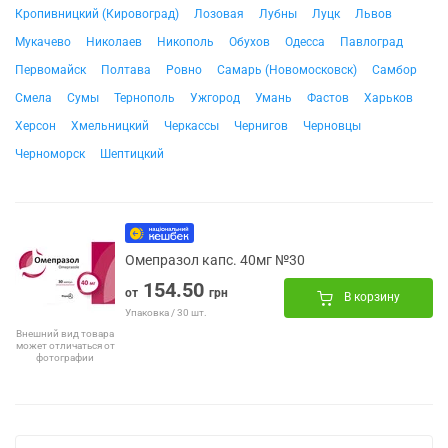
Кропивницкий (Кировоград)
Лозовая
Лубны
Луцк
Львов
Мукачево
Николаев
Никополь
Обухов
Одесса
Павлоград
Первомайск
Полтава
Ровно
Самарь (Новомосковск)
Самбор
Смела
Сумы
Тернополь
Ужгород
Умань
Фастов
Харьков
Херсон
Хмельницкий
Черкассы
Чернигов
Черновцы
Черноморск
Шептицкий
Омепразол капс. 40мг №30
154.50
от
грн
В корзину
Упаковка / 30 шт.
Внешний вид товара
может отличаться от
фотографии