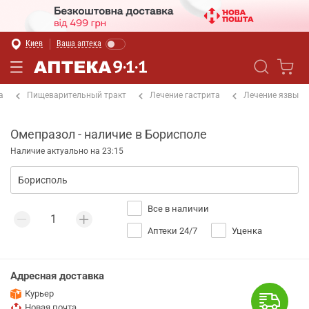
Киев
Ваша аптека
а
Пищеварительный тракт
Лечение гастрита
Лечение язвы
Омепразол - наличие в Борисполе
Наличие актуально на 23:15
Все в наличии
Аптеки 24/7
Уценка
Адресная доставка
Курьер
Новая почта