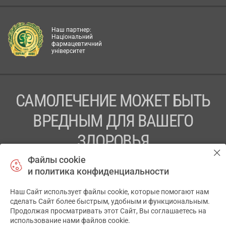
Наш партнер:
Національний
фармацевтичний
університет
САМОЛЕЧЕНИЕ МОЖЕТ БЫТЬ
ВРЕДНЫМ ДЛЯ ВАШЕГО
ЗДОРОВЬЯ
Файлы cookie
ПЕРЕД ПРИМЕНЕНИЕМ ПРЕПАРАТА
и политика конфиденциальности
ПРОКОНСУЛЬТИРУЙТЕСЬ С ВРАЧОМ
Наш Сайт использует файлы cookie, которые помогают нам
✕
ТОВ «АПТЕКА 911.ЮА» Код ЄДРПОУ 43631965.
сделать Сайт более быстрым, удобным и функциональным.
Продолжая просматривать этот Сайт, Вы соглашаетесь на
Отказ от ответственности
использование нами файлов cookie.