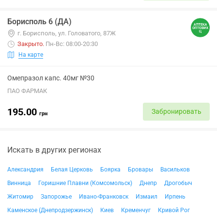
Борисполь 6 (ДА)
г. Борисполь, ул. Головатого, 87Ж
Закрыто
.
Пн-Вс: 08:00-20:30
На карте
Омепразол капс. 40мг №30
ПАО ФАРМАК
195.00
Забронировать
грн
Искать в других регионах
Александрия
Белая Церковь
Боярка
Бровары
Васильков
Винница
Горишние Плавни (Комсомольск)
Днепр
Дрогобыч
Житомир
Запорожье
Ивано-Франковск
Измаил
Ирпень
Каменское (Днепродзержинск)
Киев
Кременчуг
Кривой Рог