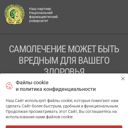
Наш партнер:
Національний
фармацевтичний
університет
САМОЛЕЧЕНИЕ МОЖЕТ БЫТЬ
ВРЕДНЫМ ДЛЯ ВАШЕГО
ЗДОРОВЬЯ
Файлы cookie
ПЕРЕД ПРИМЕНЕНИЕМ ПРЕПАРАТА
и политика конфиденциальности
ПРОКОНСУЛЬТИРУЙТЕСЬ С ВРАЧОМ
Наш Сайт использует файлы cookie, которые помогают нам
✕
ТОВ «АПТЕКА 911.ЮА» Код ЄДРПОУ 43631965.
сделать Сайт более быстрым, удобным и функциональным.
Продолжая просматривать этот Сайт, Вы соглашаетесь на
Отказ от ответственности
использование нами файлов cookie.
© 2014-2026. Медицинская информационная система