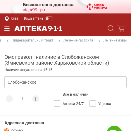
Киев
Ваша аптека
а
Пищеварительный тракт
Лечение гастрита
Лечение язвы
Омепразол - наличие в Слобожанском
(Змиевском районе Харьковской области)
Наличие актуально на 15:15
Все в наличии
Аптеки 24/7
Уценка
Адресная доставка
Курьер