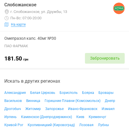
Слобожанское
г. Слобожанское, ул. Дружбы, 13
Пн-Вс: 07:00-20:00
На карте
Омепразол капс. 40мг №30
ПАО ФАРМАК
181.50
Забронировать
грн
Искать в других регионах
Александрия
Белая Церковь
Борисполь
Боярка
Бровары
Васильков
Винница
Горишние Плавни (Комсомольск)
Днепр
Дрогобыч
Житомир
Запорожье
Ивано-Франковск
Измаил
Ирпень
Каменское (Днепродзержинск)
Киев
Кременчуг
Кривой Рог
Кропивницкий (Кировоград)
Лозовая
Лубны