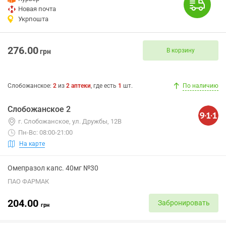
Новая почта
Укрпошта
276.00
В корзину
грн
Слобожанское
:
2
из
2
аптеки
, где есть
1
шт.
По наличию
Слобожанское 2
г. Слобожанское, ул. Дружбы, 12В
Пн-Вс: 08:00-21:00
На карте
Омепразол капс. 40мг №30
ПАО ФАРМАК
204.00
Забронировать
грн