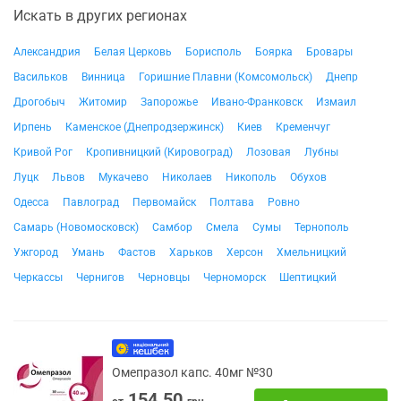
Искать в других регионах
Александрия
Белая Церковь
Борисполь
Боярка
Бровары
Васильков
Винница
Горишние Плавни (Комсомольск)
Днепр
Дрогобыч
Житомир
Запорожье
Ивано-Франковск
Измаил
Ирпень
Каменское (Днепродзержинск)
Киев
Кременчуг
Кривой Рог
Кропивницкий (Кировоград)
Лозовая
Лубны
Луцк
Львов
Мукачево
Николаев
Никополь
Обухов
Одесса
Павлоград
Первомайск
Полтава
Ровно
Самарь (Новомосковск)
Самбор
Смела
Сумы
Тернополь
Ужгород
Умань
Фастов
Харьков
Херсон
Хмельницкий
Черкассы
Чернигов
Черновцы
Черноморск
Шептицкий
Омепразол капс. 40мг №30
154.50