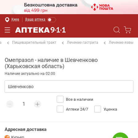
Киев
Ваша аптека
а
Пищеварительный тракт
Лечение гастрита
Лечение язвы
Омепразол - наличие в Шевченково
(Харьковская область)
Наличие актуально на 02:00
Все в наличии
Аптеки 24/7
Уценка
Адресная доставка
Курьер