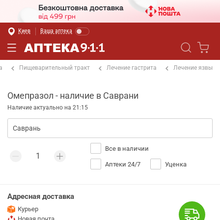
Киев
Ваша аптека
а
Пищеварительный тракт
Лечение гастрита
Лечение язвы
Омепразол - наличие в Саврани
Наличие актуально на 21:15
Все в наличии
Аптеки 24/7
Уценка
Адресная доставка
Курьер
Новая почта