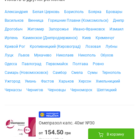
Александрия
Белая Церковь
Борисполь
Боярка
Бровары
Васильков
Винница
Горишние Плавни (Комсомольск)
Днепр
Дрогобыч
Житомир
Запорожье
Ивано-Франковск
Измаил
Ирпень
Каменское (Днепродзержинск)
Киев
Кременчуг
Кривой Рог
Кропивницкий (Кировоград)
Лозовая
Лубны
Луцк
Львов
Мукачево
Николаев
Никополь
Обухов
Одесса
Павлоград
Первомайск
Полтава
Ровно
Самарь (Новомосковск)
Самбор
Смела
Сумы
Тернополь
Ужгород
Умань
Фастов
Харьков
Херсон
Хмельницкий
Черкассы
Чернигов
Черновцы
Черноморск
Шептицкий
Омепразол капс. 40мг №30
154.50
от
грн
В корзину