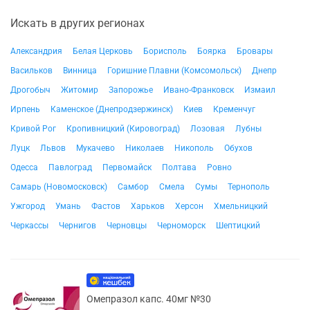
Искать в других регионах
Александрия
Белая Церковь
Борисполь
Боярка
Бровары
Васильков
Винница
Горишние Плавни (Комсомольск)
Днепр
Дрогобыч
Житомир
Запорожье
Ивано-Франковск
Измаил
Ирпень
Каменское (Днепродзержинск)
Киев
Кременчуг
Кривой Рог
Кропивницкий (Кировоград)
Лозовая
Лубны
Луцк
Львов
Мукачево
Николаев
Никополь
Обухов
Одесса
Павлоград
Первомайск
Полтава
Ровно
Самарь (Новомосковск)
Самбор
Смела
Сумы
Тернополь
Ужгород
Умань
Фастов
Харьков
Херсон
Хмельницкий
Черкассы
Чернигов
Черновцы
Черноморск
Шептицкий
Омепразол капс. 40мг №30