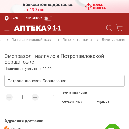
Киев
Ваша аптека
а
Пищеварительный тракт
Лечение гастрита
Лечение язвы
Омепразол - наличие в Петропавловской
Борщаговке
Наличие актуально на 23:30
Все в наличии
Аптеки 24/7
Уценка
Адресная доставка
Курьер