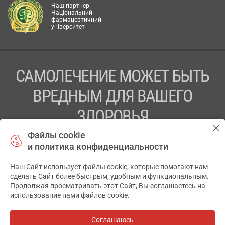
Наш партнер:
Національний
фармацевтичний
університет
САМОЛЕЧЕНИЕ МОЖЕТ БЫТЬ
ВРЕДНЫМ ДЛЯ ВАШЕГО
ЗДОРОВЬЯ
Файлы cookie
ПЕРЕД ПРИМЕНЕНИЕМ ПРЕПАРАТА
и политика конфиденциальности
ПРОКОНСУЛЬТИРУЙТЕСЬ С ВРАЧОМ
Наш Сайт использует файлы cookie, которые помогают нам
✕
ТОВ «АПТЕКА 911.ЮА» Код ЄДРПОУ 43631965.
сделать Сайт более быстрым, удобным и функциональным.
Продолжая просматривать этот Сайт, Вы соглашаетесь на
Отказ от ответственности
использование нами файлов cookie.
© 2014-2026. Медицинская информационная система
АПТЕКА911.ЮА
Соглашаюсь
Все аптеки