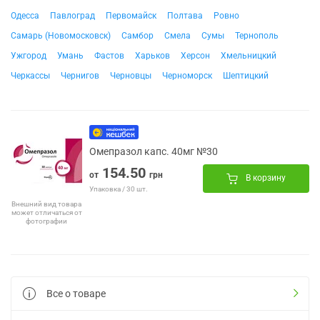
Одесса
Павлоград
Первомайск
Полтава
Ровно
Самарь (Новомосковск)
Самбор
Смела
Сумы
Тернополь
Ужгород
Умань
Фастов
Харьков
Херсон
Хмельницкий
Черкассы
Чернигов
Черновцы
Черноморск
Шептицкий
Омепразол капс. 40мг №30
154.50
от
грн
В корзину
Упаковка / 30 шт.
Внешний вид товара
может отличаться от
фотографии
Все о товаре