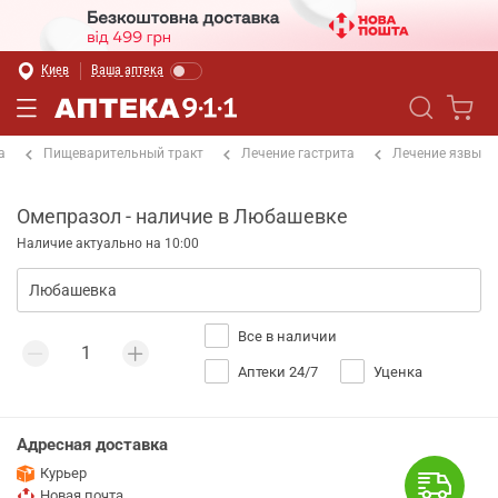
Киев
Ваша аптека
а
Пищеварительный тракт
Лечение гастрита
Лечение язвы
Омепразол - наличие в Любашевке
Наличие актуально на 10:00
Все в наличии
Аптеки 24/7
Уценка
Адресная доставка
Курьер
Новая почта