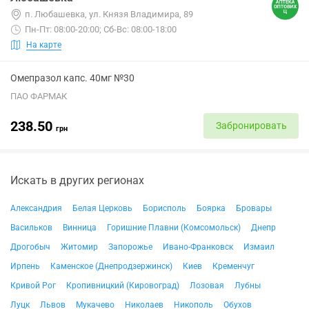
п. Любашевка, ул. Князя Владимира, 89
Пн-Пт: 08:00-20:00; Сб-Вс: 08:00-18:00
На карте
Омепразол капс. 40мг №30
ПАО ФАРМАК
238.50
Забронировать
грн
Искать в других регионах
Александрия
Белая Церковь
Борисполь
Боярка
Бровары
Васильков
Винница
Горишние Плавни (Комсомольск)
Днепр
Дрогобыч
Житомир
Запорожье
Ивано-Франковск
Измаил
Ирпень
Каменское (Днепродзержинск)
Киев
Кременчуг
Кривой Рог
Кропивницкий (Кировоград)
Лозовая
Лубны
Луцк
Львов
Мукачево
Николаев
Никополь
Обухов