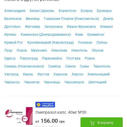
Александрия
Белая Церковь
Борисполь
Боярка
Бровары
Васильков
Винница
Горишние Плавни (Комсомольск)
Днепр
Дрогобыч
Житомир
Запорожье
Ивано-Франковск
Измаил
Ирпень
Каменское (Днепродзержинск)
Киев
Кременчуг
Кривой Рог
Кропивницкий (Кировоград)
Лозовая
Лубны
Луцк
Львов
Мукачево
Николаев
Никополь
Обухов
Одесса
Павлоград
Первомайск
Полтава
Ровно
Самарь (Новомосковск)
Самбор
Смела
Сумы
Тернополь
Ужгород
Умань
Фастов
Харьков
Херсон
Хмельницкий
Черкассы
Чернигов
Черновцы
Черноморск
Шептицкий
Омепразол капс. 40мг №30
156.00
от
грн
В корзину