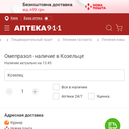
Киев
Ваша аптека
а
Пищеварительный тракт
Лечение гастрита
Лечение язвы
Омепразол - наличие в Козельце
Наличие актуально на 13:45
Все в наличии
Аптеки 24/7
Уценка
Адресная доставка
Курьер
Новая почта