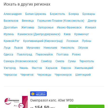
Искать в других регионах
Александрия
Белая Церковь
Борисполь
Боярка
Бровары
Васильков
Винница
Горишние Плавни (Комсомольск)
Днепр
Дрогобыч
Житомир
Запорожье
Ивано-Франковск
Измаил
Ирпень
Каменское (Днепродзержинск)
Киев
Кременчуг
Кривой Рог
Кропивницкий (Кировоград)
Лозовая
Лубны
Луцк
Львов
Мукачево
Николаев
Никополь
Обухов
Одесса
Павлоград
Первомайск
Полтава
Ровно
Самарь (Новомосковск)
Самбор
Смела
Сумы
Тернополь
Ужгород
Умань
Фастов
Харьков
Херсон
Хмельницкий
Черкассы
Чернигов
Черновцы
Черноморск
Шептицкий
Омепразол капс. 40мг №30
154.50