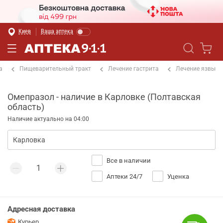
Киев
Ваша аптека
а
Пищеварительный тракт
Лечение гастрита
Лечение язвы
Омепразол - наличие в Карловке (Полтавская
область)
Наличие актуально на 04:00
Все в наличии
Аптеки 24/7
Уценка
Адресная доставка
Курьер