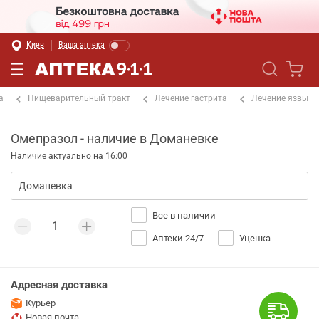
Киев
Ваша аптека
а
Пищеварительный тракт
Лечение гастрита
Лечение язвы
Омепразол - наличие в Доманевке
Наличие актуально на 16:00
Все в наличии
Аптеки 24/7
Уценка
Адресная доставка
Курьер
Новая почта