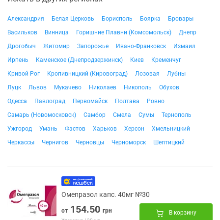
Александрия
Белая Церковь
Борисполь
Боярка
Бровары
Васильков
Винница
Горишние Плавни (Комсомольск)
Днепр
Дрогобыч
Житомир
Запорожье
Ивано-Франковск
Измаил
Ирпень
Каменское (Днепродзержинск)
Киев
Кременчуг
Кривой Рог
Кропивницкий (Кировоград)
Лозовая
Лубны
Луцк
Львов
Мукачево
Николаев
Никополь
Обухов
Одесса
Павлоград
Первомайск
Полтава
Ровно
Самарь (Новомосковск)
Самбор
Смела
Сумы
Тернополь
Ужгород
Умань
Фастов
Харьков
Херсон
Хмельницкий
Черкассы
Чернигов
Черновцы
Черноморск
Шептицкий
Омепразол капс. 40мг №30
154.50
от
грн
В корзину