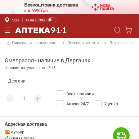
Киев
Ваша аптека
а
Пищеварительный тракт
Лечение гастрита
Лечение язвы
Омепразол - наличие в Дергачах
Наличие актуально на 12:15
Все в наличии
Аптеки 24/7
Уценка
Адресная доставка
Курьер
Новая почта