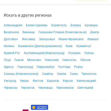
Искать в других регионах
Александрия
Белая Церковь
Борисполь
Боярка
Бровары
Васильков
Винница
Горишние Плавни (Комсомольск)
Днепр
Дрогобыч
Житомир
Запорожье
Ивано-Франковск
Измаил
Ирпень
Каменское (Днепродзержинск)
Киев
Кременчуг
Кривой Рог
Кропивницкий (Кировоград)
Лозовая
Лубны
Луцк
Львов
Мукачево
Николаев
Никополь
Обухов
Одесса
Павлоград
Первомайск
Полтава
Ровно
Самарь (Новомосковск)
Самбор
Смела
Сумы
Тернополь
Ужгород
Умань
Фастов
Харьков
Херсон
Хмельницкий
Черкассы
Чернигов
Черновцы
Черноморск
Шептицкий