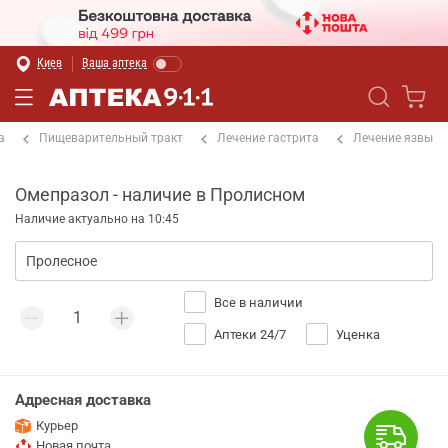
Киев
Ваша аптека
а
Пищеварительный тракт
Лечение гастрита
Лечение язвы
Омепразол - наличие в Пролисном
Наличие актуально на 10:45
Все в наличии
Аптеки 24/7
Уценка
Адресная доставка
Курьер
Новая почта