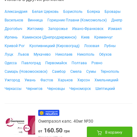
Александрия
Белая Церковь
Борисполь
Боярка
Бровары
Васильков
Винница
Горишние Плавни (Комсомольск)
Днепр
Дрогобыч
Житомир
Запорожье
Ивано-Франковск
Измаил
Ирпень
Каменское (Днепродзержинск)
Киев
Кременчуг
Кривой Рог
Кропивницкий (Кировоград)
Лозовая
Лубны
Луцк
Львов
Мукачево
Николаев
Никополь
Обухов
Одесса
Павлоград
Первомайск
Полтава
Ровно
Самарь (Новомосковск)
Самбор
Смела
Сумы
Тернополь
Ужгород
Умань
Фастов
Харьков
Херсон
Хмельницкий
Черкассы
Чернигов
Черновцы
Черноморск
Шептицкий
Омепразол капс. 40мг №30
160.50
от
грн
В корзину