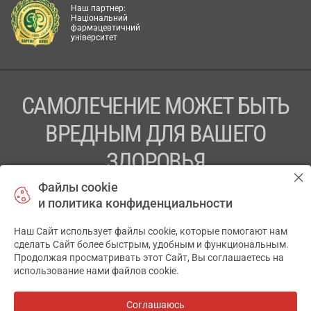
Наш партнер:
Національний
фармацевтичний
університет
САМОЛЕЧЕНИЕ МОЖЕТ БЫТЬ
ВРЕДНЫМ ДЛЯ ВАШЕГО
ЗДОРОВЬЯ
Файлы cookie
ПЕРЕД ПРИМЕНЕНИЕМ ПРЕПАРАТА
и политика конфиденциальности
ПРОКОНСУЛЬТИРУЙТЕСЬ С ВРАЧОМ
Наш Сайт использует файлы cookie, которые помогают нам
✕
ТОВ «АПТЕКА 911.ЮА» Код ЄДРПОУ 43631965.
сделать Сайт более быстрым, удобным и функциональным.
Продолжая просматривать этот Сайт, Вы соглашаетесь на
Отказ от ответственности
использование нами файлов cookie.
© 2014-2026. Медицинская информационная система
АПТЕКА911.ЮА
Соглашаюсь
Все аптеки