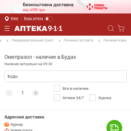
Киев
Ваша аптека
а
Пищеварительный тракт
Лечение гастрита
Лечение язвы
Омепразол - наличие в Будах
Наличие актуально на 09:30
Все в наличии
Аптеки 24/7
Уценка
Адресная доставка
Курьер
Новая почта