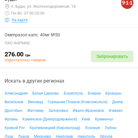
п. Буды, ул. Железнодорожная, 18
Пн-Вс: 07:30-20:30
На карте
Омепразол капс. 40мг №30
ПАО ФАРМАК
276.00
грн
Забронировать
Недостаточно товаров
Искать в других регионах
Александрия
Белая Церковь
Борисполь
Боярка
Бровары
Васильков
Винница
Горишние Плавни (Комсомольск)
Днепр
Дрогобыч
Житомир
Запорожье
Ивано-Франковск
Измаил
Ирпень
Каменское (Днепродзержинск)
Киев
Кременчуг
Кривой Рог
Кропивницкий (Кировоград)
Лозовая
Лубны
Луцк
Львов
Мукачево
Николаев
Никополь
Обухов