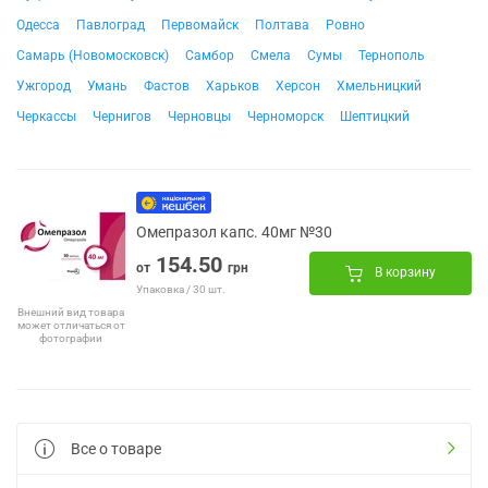
Одесса
Павлоград
Первомайск
Полтава
Ровно
Самарь (Новомосковск)
Самбор
Смела
Сумы
Тернополь
Ужгород
Умань
Фастов
Харьков
Херсон
Хмельницкий
Черкассы
Чернигов
Черновцы
Черноморск
Шептицкий
Омепразол капс. 40мг №30
154.50
от
грн
В корзину
Упаковка / 30 шт.
Внешний вид товара
может отличаться от
фотографии
Все о товаре