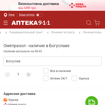
Киев
Ваша аптека
а
Пищеварительный тракт
Лечение гастрита
Лечение язвы
Омепразол - наличие в Богуславе
Наличие актуально на 08:45
Все в наличии
Аптеки 24/7
Уценка
Адресная доставка
Курьер
Новая почта