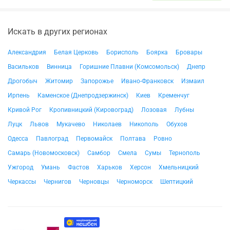
Искать в других регионах
Александрия
Белая Церковь
Борисполь
Боярка
Бровары
Васильков
Винница
Горишние Плавни (Комсомольск)
Днепр
Дрогобыч
Житомир
Запорожье
Ивано-Франковск
Измаил
Ирпень
Каменское (Днепродзержинск)
Киев
Кременчуг
Кривой Рог
Кропивницкий (Кировоград)
Лозовая
Лубны
Луцк
Львов
Мукачево
Николаев
Никополь
Обухов
Одесса
Павлоград
Первомайск
Полтава
Ровно
Самарь (Новомосковск)
Самбор
Смела
Сумы
Тернополь
Ужгород
Умань
Фастов
Харьков
Херсон
Хмельницкий
Черкассы
Чернигов
Черновцы
Черноморск
Шептицкий