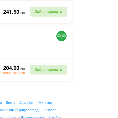
241.50
Забронировать
грн
204.00
грн
Забронировать
таточно товаров
к)
Днепр
Дрогобыч
Житомир
опивницкий (Кировоград)
Лозовая
вно
Самарь (Новомосковск)
Самбор