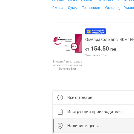
Смела
Сумы
Тернополь
Ужгород
Уман
Омепразол капс. 40мг 
154.50
от
грн
Упаковка / 30 шт.
Внешний вид товара
может отличаться от
фотографии
Все о товаре
Инструкция производителя
Наличие и цены