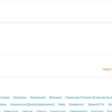
Недос
Боярка
Бровары
Васильков
Винница
Горишние Плавни (Комсомольс
пень
Каменское (Днепродзержинск)
Киев
Кременчуг
Кривой Рог
Кр
в
Никополь
Обухов
Одесса
Павлоград
Первомайск
Полтава
Ро