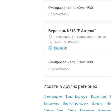
Омепразол капс. 40мг №30
ПАО ФАРМАК
Березань №18 "Е Аптека"
г. Березань, ул. Привокзальная, 3А
Пн-Вс: 08:00-21:00
На карте
Омепразол капс. 40мг №30
ПАО ФАРМАК
Искать в других регионах
Александрия
Белая Церковь
Борисполь
Запорожье
Ивано-Франковск
Измаил
Ир
Лубны
Луцк
Львов
Мукачево
Николае