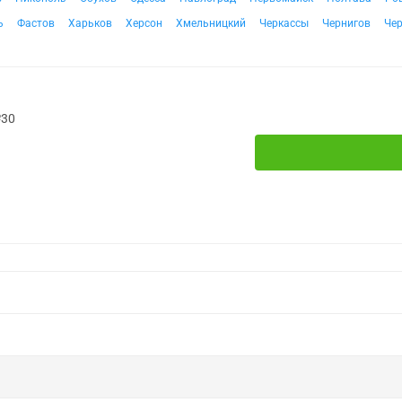
ь
Фастов
Харьков
Херсон
Хмельницкий
Черкассы
Чернигов
Че
№30