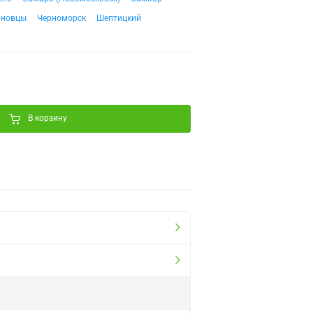
рновцы
Черноморск
Шептицкий
В корзину