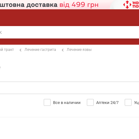
й тракт
Лечение гастрита
Лечение язвы
е
Все в наличии
Аптеки 24/7
Уц