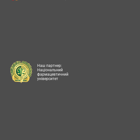
Наш партнер:
Національний
фармацевтичний
університет