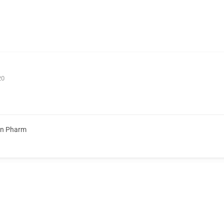
20
on Pharm