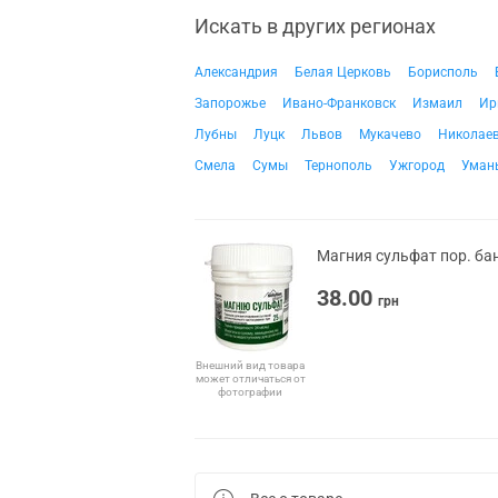
Искать в других регионах
Александрия
Белая Церковь
Борисполь
Запорожье
Ивано-Франковск
Измаил
Ир
Лубны
Луцк
Львов
Мукачево
Николае
Смела
Сумы
Тернополь
Ужгород
Уман
Магния сульфат пор. бан
38.00
грн
Внешний вид товара
может отличаться от
фотографии