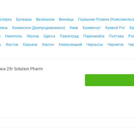
Боярка
Бровары
Васильков
Винница
Горишние Плавни (Комсомольс
пень
Каменское (Днепродзержинск)
Киев
Кременчуг
Кривой Рог
Кр
в
Никополь
Обухов
Одесса
Павлоград
Первомайск
Полтава
Ро
ь
Фастов
Харьков
Херсон
Хмельницкий
Черкассы
Чернигов
Че
ка 25г Solution Pharm