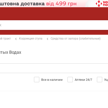
й тракт
Коррекция стула
Средства от запора (слабительные)
лтых Водах
Все в наличии
Аптеки 24/7
Уц