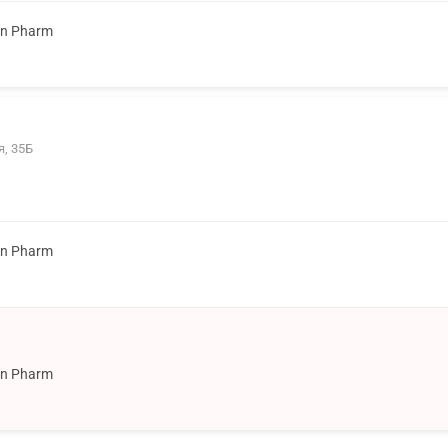
on Pharm
я, 35Б
on Pharm
on Pharm