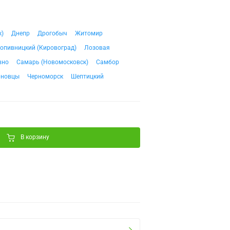
к)
Днепр
Дрогобыч
Житомир
опивницкий (Кировоград)
Лозовая
вно
Самарь (Новомосковск)
Самбор
рновцы
Черноморск
Шептицкий
В корзину