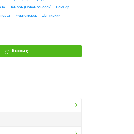
вно
Самарь (Новомосковск)
Самбор
рновцы
Черноморск
Шептицкий
В корзину