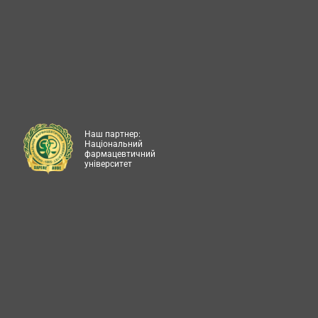
Наш партнер:
Національний
фармацевтичний
університет