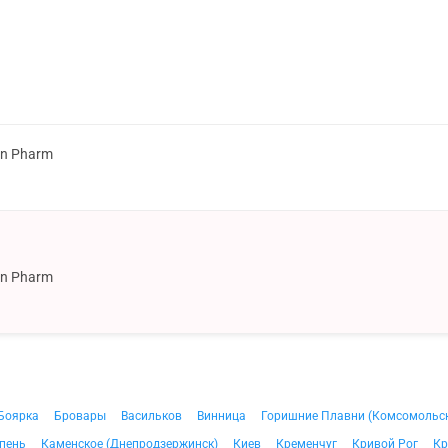
on Pharm
on Pharm
Боярка
Бровары
Васильков
Винница
Горишние Плавни (Комсомольс
пень
Каменское (Днепродзержинск)
Киев
Кременчуг
Кривой Рог
Кр