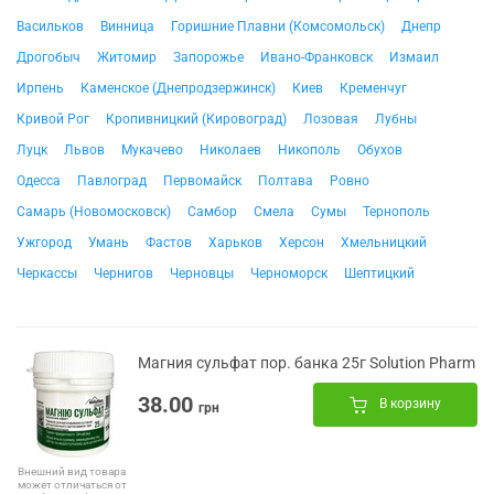
Васильков
Винница
Горишние Плавни (Комсомольск)
Днепр
Дрогобыч
Житомир
Запорожье
Ивано-Франковск
Измаил
Ирпень
Каменское (Днепродзержинск)
Киев
Кременчуг
Кривой Рог
Кропивницкий (Кировоград)
Лозовая
Лубны
Луцк
Львов
Мукачево
Николаев
Никополь
Обухов
Одесса
Павлоград
Первомайск
Полтава
Ровно
Самарь (Новомосковск)
Самбор
Смела
Сумы
Тернополь
Ужгород
Умань
Фастов
Харьков
Херсон
Хмельницкий
Черкассы
Чернигов
Черновцы
Черноморск
Шептицкий
Магния сульфат пор. банка 25г Solution Pharm
38.00
В корзину
грн
Внешний вид товара
может отличаться от