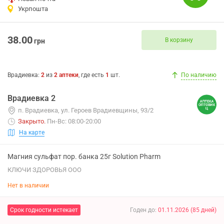
Укрпошта
38.00
В корзину
грн
Врадиевка
:
2
из
2
аптеки
, где есть
1
шт.
По наличию
Врадиевка 2
п. Врадиевка, ул. Героев Врадиевщины, 93/2
Закрыто
.
Пн-Вс: 08:00-20:00
На карте
Магния сульфат пор. банка 25г Solution Pharm
КЛЮЧИ ЗДОРОВЬЯ ООО
Нет в наличии
Срок годности истекает
Годен до
:
01.11.2026
(
85
дней
)