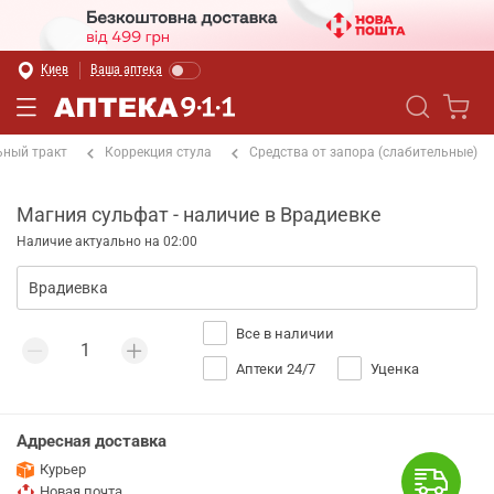
Киев
Ваша аптека
ный тракт
Коррекция стула
Средства от запора (слабительные)
Магния сульфат - наличие в Врадиевке
Наличие актуально на 02:00
Все в наличии
Аптеки 24/7
Уценка
Адресная доставка
Курьер
Новая почта