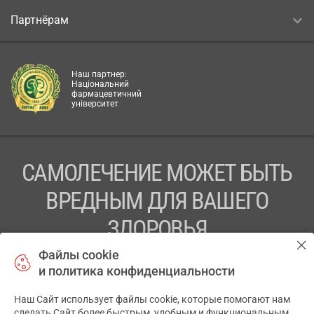
Партнёрам
Наш партнер:
Національний
фармацевтичний
університет
САМОЛЕЧЕНИЕ МОЖЕТ БЫТЬ
ВРЕДНЫМ ДЛЯ ВАШЕГО
ЗДОРОВЬЯ
Файлы cookie
ПЕРЕД ПРИМЕНЕНИЕМ ПРЕПАРАТА
и политика конфиденциальности
ПРОКОНСУЛЬТИРУЙТЕСЬ С ВРАЧОМ
Наш Сайт использует файлы cookie, которые помогают нам
✕
ТОВ «АПТЕКА 911.ЮА» Код ЄДРПОУ 43631965.
сделать Сайт более быстрым, удобным и функциональным.