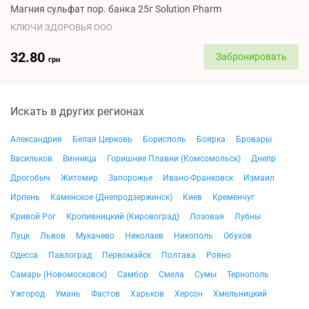
Магния сульфат пор. банка 25г Solution Pharm
КЛЮЧИ ЗДОРОВЬЯ ООО
32.80
Забронировать
грн
Искать в других регионах
Александрия
Белая Церковь
Борисполь
Боярка
Бровары
Васильков
Винница
Горишние Плавни (Комсомольск)
Днепр
Дрогобыч
Житомир
Запорожье
Ивано-Франковск
Измаил
Ирпень
Каменское (Днепродзержинск)
Киев
Кременчуг
Кривой Рог
Кропивницкий (Кировоград)
Лозовая
Лубны
Луцк
Львов
Мукачево
Николаев
Никополь
Обухов
Одесса
Павлоград
Первомайск
Полтава
Ровно
Самарь (Новомосковск)
Самбор
Смела
Сумы
Тернополь
Ужгород
Умань
Фастов
Харьков
Херсон
Хмельницкий