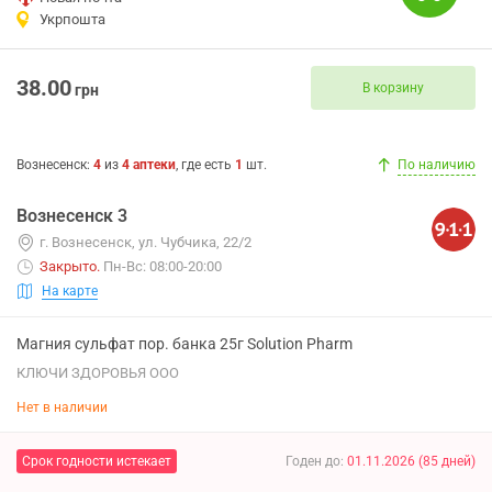
Укрпошта
38.00
В корзину
грн
Вознесенск
:
4
из
4
аптеки
, где есть
1
шт.
По наличию
Вознесенск 3
г. Вознесенск, ул. Чубчика, 22/2
Закрыто
.
Пн-Вс: 08:00-20:00
На карте
Магния сульфат пор. банка 25г Solution Pharm
КЛЮЧИ ЗДОРОВЬЯ ООО
Нет в наличии
Срок годности истекает
Годен до
:
01.11.2026
(
85
дней
)