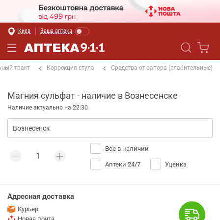
Киев
Ваша аптека
ный тракт
Коррекция стула
Средства от запора (слабительные)
Магния сульфат - наличие в Вознесенске
Наличие актуально на 22:30
Все в наличии
Аптеки 24/7
Уценка
Адресная доставка
Курьер
Новая почта