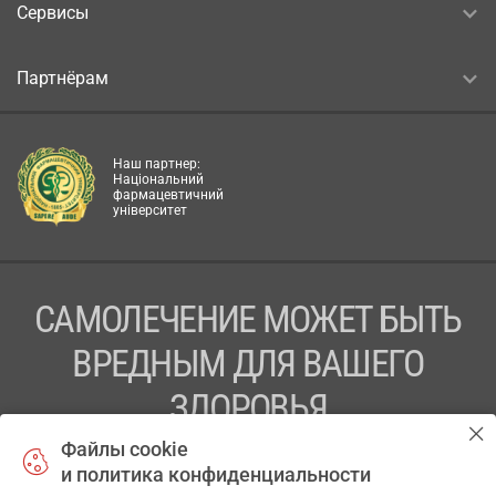
Сервисы
Партнёрам
Наш партнер:
Національний
фармацевтичний
університет
САМОЛЕЧЕНИЕ МОЖЕТ БЫТЬ
ВРЕДНЫМ ДЛЯ ВАШЕГО
ЗДОРОВЬЯ
Файлы cookie
ПЕРЕД ПРИМЕНЕНИЕМ ПРЕПАРАТА
и политика конфиденциальности
ПРОКОНСУЛЬТИРУЙТЕСЬ С ВРАЧОМ