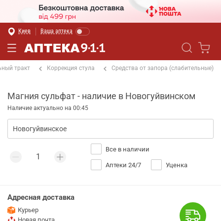
Киев
Ваша аптека
ный тракт
Коррекция стула
Средства от запора (слабительные)
Магния сульфат - наличие в Новогуйвинском
Наличие актуально на 00:45
Все в наличии
Аптеки 24/7
Уценка
Адресная доставка
Курьер
Новая почта