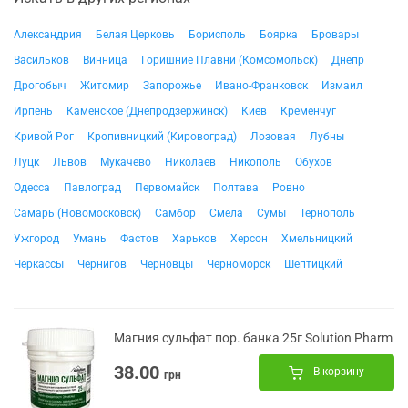
Александрия
Белая Церковь
Борисполь
Боярка
Бровары
Васильков
Винница
Горишние Плавни (Комсомольск)
Днепр
Дрогобыч
Житомир
Запорожье
Ивано-Франковск
Измаил
Ирпень
Каменское (Днепродзержинск)
Киев
Кременчуг
Кривой Рог
Кропивницкий (Кировоград)
Лозовая
Лубны
Луцк
Львов
Мукачево
Николаев
Никополь
Обухов
Одесса
Павлоград
Первомайск
Полтава
Ровно
Самарь (Новомосковск)
Самбор
Смела
Сумы
Тернополь
Ужгород
Умань
Фастов
Харьков
Херсон
Хмельницкий
Черкассы
Чернигов
Черновцы
Черноморск
Шептицкий
Магния сульфат пор. банка 25г Solution Pharm
38.00
В корзину
грн