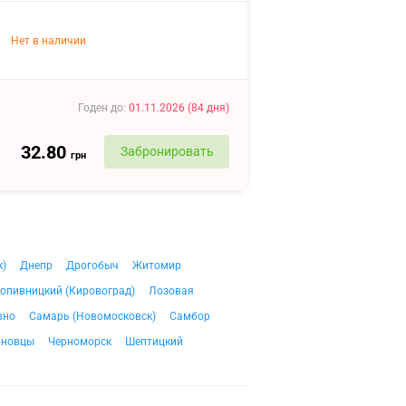
Нет в наличии
Годен до
:
01.11.2026
(
84
дня
)
32.80
Забронировать
грн
к)
Днепр
Дрогобыч
Житомир
опивницкий (Кировоград)
Лозовая
вно
Самарь (Новомосковск)
Самбор
рновцы
Черноморск
Шептицкий