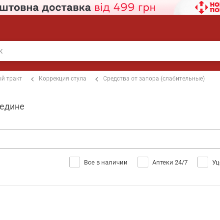
й тракт
Коррекция стула
Средства от запора (слабительные)
бедине
Все в наличии
Аптеки 24/7
Уц