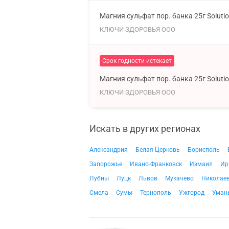
Магния сульфат пор. банка 25г Soluti
КЛЮЧИ ЗДОРОВЬЯ ООО
Срок годности истекает
Магния сульфат пор. банка 25г Soluti
КЛЮЧИ ЗДОРОВЬЯ ООО
Искать в других регионах
Александрия
Белая Церковь
Борисполь
Запорожье
Ивано-Франковск
Измаил
Ир
Лубны
Луцк
Львов
Мукачево
Николае
Смела
Сумы
Тернополь
Ужгород
Уман