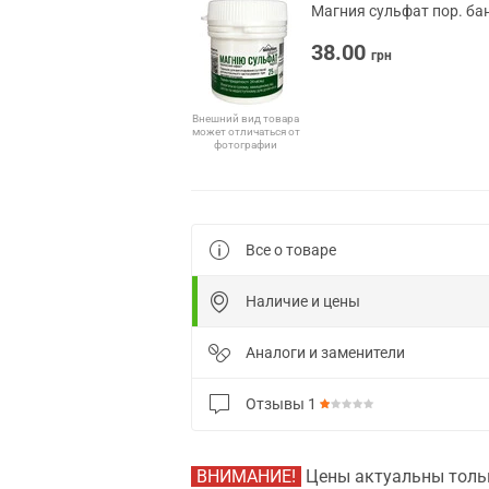
Магния сульфат пор. бан
38.00
грн
Внешний вид товара
может отличаться от
фотографии
Все о товаре
Наличие и цены
Аналоги и заменители
Отзывы
1
ВНИМАНИЕ!
Цены актуальны тольк