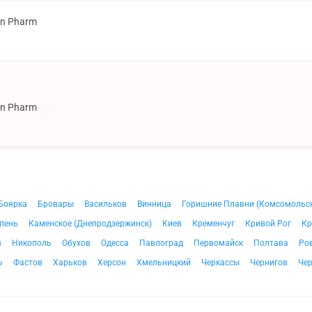
on Pharm
on Pharm
Боярка
Бровары
Васильков
Винница
Горишние Плавни (Комсомольс
пень
Каменское (Днепродзержинск)
Киев
Кременчуг
Кривой Рог
Кр
в
Никополь
Обухов
Одесса
Павлоград
Первомайск
Полтава
Ро
ь
Фастов
Харьков
Херсон
Хмельницкий
Черкассы
Чернигов
Че