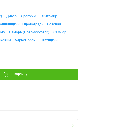
к)
Днепр
Дрогобыч
Житомир
опивницкий (Кировоград)
Лозовая
вно
Самарь (Новомосковск)
Самбор
рновцы
Черноморск
Шептицкий
В корзину