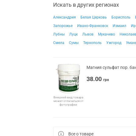
Искать в других регионах
Александрия
Белая Церковь
Борисполь
Запорожье
Ивано-Франковск
Измаил
Ир
Лубны
Луцк
Львов
Мукачево
Николае
Смела
Сумы
Тернополь
Ужгород
Уман
Магния сульфат пор. бан
38.00
грн
Внешний вид товара
может отличаться от
фотографии
Все о товаре