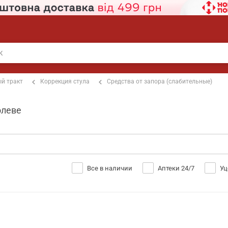
й тракт
Коррекция стула
Средства от запора (слабительные)
олеве
Все в наличии
Аптеки 24/7
Уц