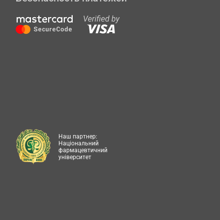
Наш партнер:
Національний
фармацевтичний
університет