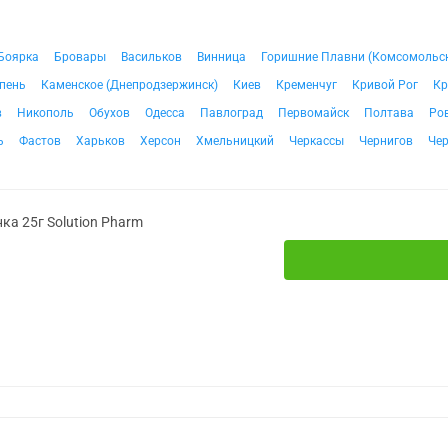
Боярка
Бровары
Васильков
Винница
Горишние Плавни (Комсомольс
пень
Каменское (Днепродзержинск)
Киев
Кременчуг
Кривой Рог
Кр
в
Никополь
Обухов
Одесса
Павлоград
Первомайск
Полтава
Ро
ь
Фастов
Харьков
Херсон
Хмельницкий
Черкассы
Чернигов
Че
ка 25г Solution Pharm