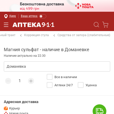
Киев
Ваша аптека
ный тракт
Коррекция стула
Средства от запора (слабительные)
Магния сульфат - наличие в Доманевке
Наличие актуально на 22:30
Все в наличии
Аптеки 24/7
Уценка
Адресная доставка
Курьер
Новая почта