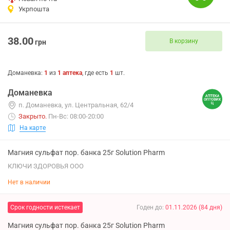
Укрпошта
38.00
В корзину
грн
Доманевка
:
1
из
1
аптека
, где есть
1
шт.
Доманевка
п. Доманевка, ул. Центральная, 62/4
Закрыто
.
Пн-Вс: 08:00-20:00
На карте
Магния сульфат пор. банка 25г Solution Pharm
КЛЮЧИ ЗДОРОВЬЯ ООО
Нет в наличии
Срок годности истекает
Годен до
:
01.11.2026
(
84
дня
)
Магния сульфат пор. банка 25г Solution Pharm