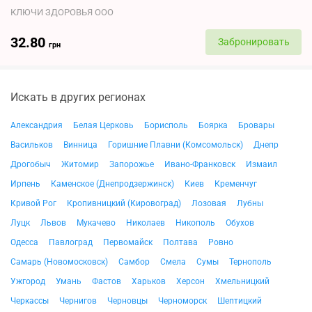
КЛЮЧИ ЗДОРОВЬЯ ООО
32.80
Забронировать
грн
Искать в других регионах
Александрия
Белая Церковь
Борисполь
Боярка
Бровары
Васильков
Винница
Горишние Плавни (Комсомольск)
Днепр
Дрогобыч
Житомир
Запорожье
Ивано-Франковск
Измаил
Ирпень
Каменское (Днепродзержинск)
Киев
Кременчуг
Кривой Рог
Кропивницкий (Кировоград)
Лозовая
Лубны
Луцк
Львов
Мукачево
Николаев
Никополь
Обухов
Одесса
Павлоград
Первомайск
Полтава
Ровно
Самарь (Новомосковск)
Самбор
Смела
Сумы
Тернополь
Ужгород
Умань
Фастов
Харьков
Херсон
Хмельницкий
Черкассы
Чернигов
Черновцы
Черноморск
Шептицкий