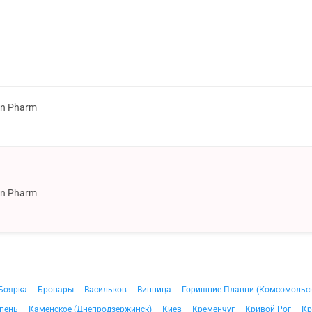
on Pharm
on Pharm
Боярка
Бровары
Васильков
Винница
Горишние Плавни (Комсомольс
пень
Каменское (Днепродзержинск)
Киев
Кременчуг
Кривой Рог
Кр