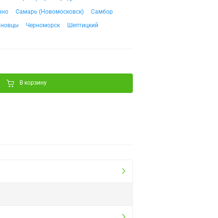
вно
Самарь (Новомосковск)
Самбор
рновцы
Черноморск
Шептицкий
В корзину