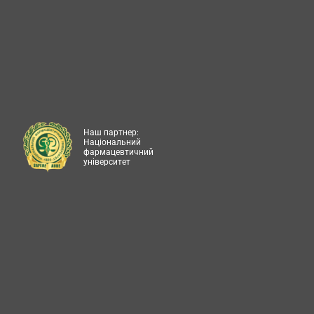
Наш партнер:
Національний
фармацевтичний
університет