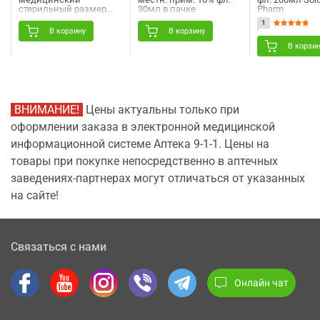
стерильный размер
30мл в пачке
Pharm
длина 7 м х ширина 14
1
см 1 шт Angelmed
В корзину
В корзину
(АнгелМед)
В корзи
ВНИМАНИЕ!
Цены актуальны только при
оформлении заказа в электронной медицинской
информационной системе Аптека 9-1-1. Цены на
товары при покупке непосредственно в аптечных
заведениях-партнерах могут отличаться от указанных
на сайте!
Связаться с нами
Онлайн чат