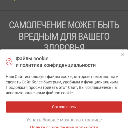
САМОЛЕЧЕНИЕ МОЖЕТ БЫТЬ
ВРЕДНЫМ ДЛЯ ВАШЕГО
ЗДОРОВЬЯ
Файлы cookie
ПЕРЕД ПРИМЕНЕНИЕМ ПРЕПАРАТА
и политика конфиденциальности
ПРОКОНСУЛЬТИРУЙТЕСЬ С ВРАЧОМ
Наш Сайт использует файлы cookie, которые помогают нам
✕
ТОВ «АПТЕКА 911.ЮА» Код ЄДРПОУ 43631965.
сделать Сайт более быстрым, удобным и функциональным.
Продолжая просматривать этот Сайт, Вы соглашаетесь на
Отказ от ответственности
использование нами файлов cookie.
© 2014-2026. Медицинская информационная система
АПТЕКА911.ЮА
Соглашаюсь
Разработка и поддержка сайта -
wu.ua
Узнать больше можно на странице
Политика конфиденциальности