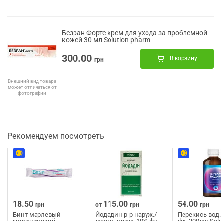
Безран Форте крем для ухода за проблемной
кожей 30 мл Solution pharm
300.00
В корзину
грн
Внешний вид товара
может отличаться от
фотографии
Рекомендуем посмотреть
18.50
115.00
54.00
грн
от
грн
грн
Бинт марлевый
Йодадин р-р наруж./
Перекись вод.
медицинский
местн. прим. 10% фл.
фл. 200мл Solu