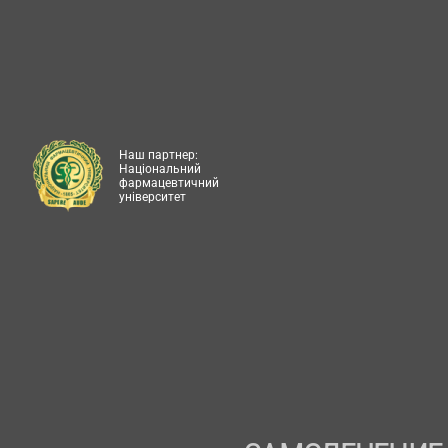
Наш партнер:
Національний
фармацевтичний
університет