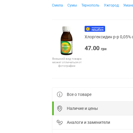
Смела
Сумы
Тернополь
Ужгород
Уман
Хлоргексидин р-р 0,05% 
47.00
грн
Внешний вид товара
может отличаться от
фотографии
Все о товаре
Наличие и цены
Аналоги и заменители