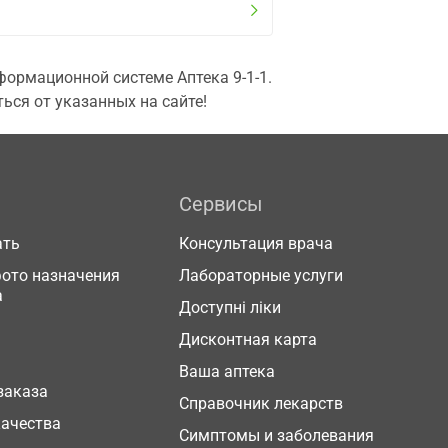
ормационной системе Аптека 9-1-1.
ься от указанных на сайте!
Сервисы
ать
Консультация врача
фото назначения
Лабораторные услуги
а
Доступні ліки
Дисконтная карта
Ваша аптека
заказа
Справочник лекарств
качества
Симптомы и заболевания