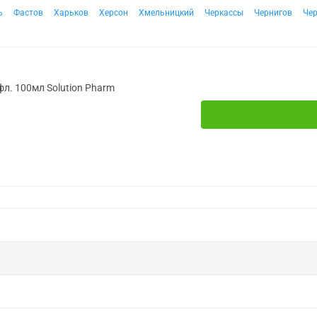
ь
Фастов
Харьков
Херсон
Хмельницкий
Черкассы
Чернигов
Че
фл. 100мл Solution Pharm