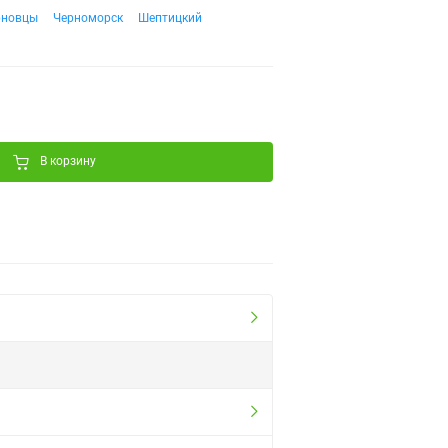
рновцы
Черноморск
Шептицкий
В корзину