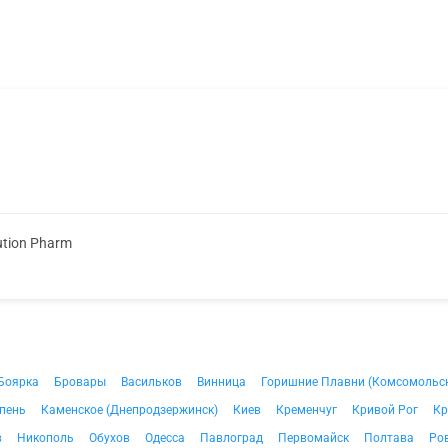
ution Pharm
Боярка
Бровары
Васильков
Винница
Горишние Плавни (Комсомольс
пень
Каменское (Днепродзержинск)
Киев
Кременчуг
Кривой Рог
Кр
в
Никополь
Обухов
Одесса
Павлоград
Первомайск
Полтава
Ро