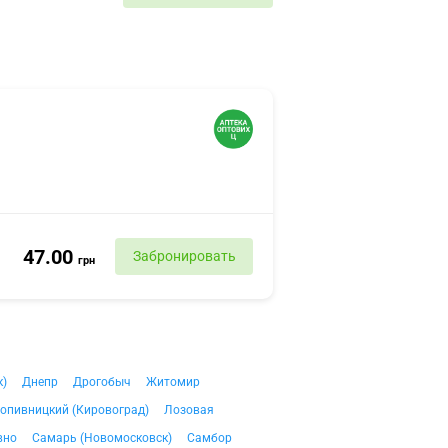
47.00
Забронировать
грн
к)
Днепр
Дрогобыч
Житомир
опивницкий (Кировоград)
Лозовая
вно
Самарь (Новомосковск)
Самбор