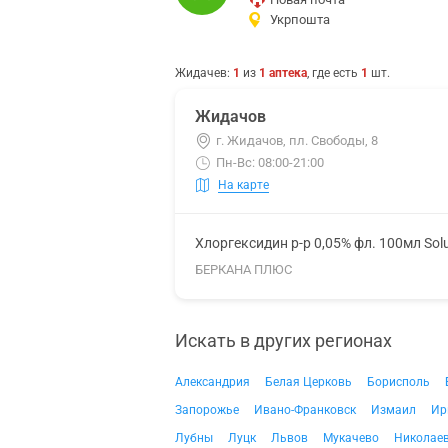
Укрпошта
Жидачев
:
1
из
1
аптека
, где есть
1
шт.
Жидачов
г. Жидачов, пл. Свободы, 8
Пн-Вс: 08:00-21:00
На карте
Хлоргексидин р-р 0,05% фл. 100мл Sol
БЕРКАНА ПЛЮС
Искать в других регионах
Александрия
Белая Церковь
Борисполь
Запорожье
Ивано-Франковск
Измаил
Ир
Лубны
Луцк
Львов
Мукачево
Николае