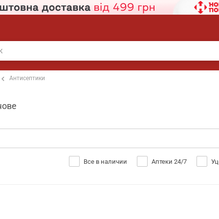
Антисептики
чове
Все в наличии
Аптеки 24/7
Уц