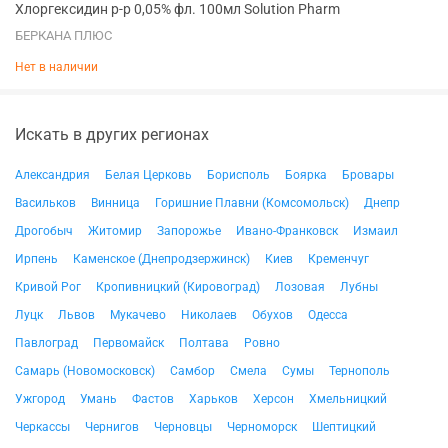
Хлоргексидин р-р 0,05% фл. 100мл Solution Pharm
БЕРКАНА ПЛЮС
Нет в наличии
Искать в других регионах
Александрия
Белая Церковь
Борисполь
Боярка
Бровары
Васильков
Винница
Горишние Плавни (Комсомольск)
Днепр
Дрогобыч
Житомир
Запорожье
Ивано-Франковск
Измаил
Ирпень
Каменское (Днепродзержинск)
Киев
Кременчуг
Кривой Рог
Кропивницкий (Кировоград)
Лозовая
Лубны
Луцк
Львов
Мукачево
Николаев
Обухов
Одесса
Павлоград
Первомайск
Полтава
Ровно
Самарь (Новомосковск)
Самбор
Смела
Сумы
Тернополь
Ужгород
Умань
Фастов
Харьков
Херсон
Хмельницкий
Черкассы
Чернигов
Черновцы
Черноморск
Шептицкий