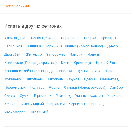
Нет в наличии
Искать в других регионах
Александрия
Белая Церковь
Борисполь
Боярка
Бровары
Васильков
Винница
Горишние Плавни (Комсомольск)
Днепр
Дрогобыч
Житомир
Запорожье
Измаил
Ирпень
Каменское (Днепродзержинск)
Киев
Кременчуг
Кривой Рог
Кропивницкий (Кировоград)
Лозовая
Лубны
Луцк
Львов
Мукачево
Николаев
Никополь
Обухов
Одесса
Павлоград
Первомайск
Полтава
Ровно
Самарь (Новомосковск)
Самбор
Смела
Сумы
Тернополь
Ужгород
Умань
Фастов
Харьков
Херсон
Хмельницкий
Черкассы
Чернигов
Черновцы
Черноморск
Шептицкий