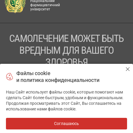
Національний
фармацевтичний
університет
САМОЛЕЧЕНИЕ МОЖЕТ БЫТЬ
ВРЕДНЫМ ДЛЯ ВАШЕГО
ЗДОРОВЬЯ
Файлы cookie
ПЕРЕД ПРИМЕНЕНИЕМ ПРЕПАРАТА
и политика конфиденциальности
ПРОКОНСУЛЬТИРУЙТЕСЬ С ВРАЧОМ
Наш Сайт использует файлы cookie, которые помогают нам
✕
ТОВ «АПТЕКА 911.ЮА» Код ЄДРПОУ 43631965.
сделать Сайт более быстрым, удобным и функциональным.
Продолжая просматривать этот Сайт, Вы соглашаетесь на
Отказ от ответственности
использование нами файлов cookie.
© 2014-2026. Медицинская информационная система
АПТЕКА911.ЮА
Соглашаюсь
Все аптеки
на карте