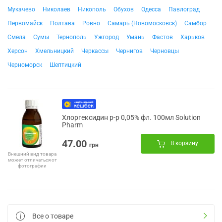
Мукачево
Николаев
Никополь
Обухов
Одесса
Павлоград
Первомайск
Полтава
Ровно
Самарь (Новомосковск)
Самбор
Смела
Сумы
Тернополь
Ужгород
Умань
Фастов
Харьков
Херсон
Хмельницкий
Черкассы
Чернигов
Черновцы
Черноморск
Шептицкий
Хлоргексидин р-р 0,05% фл. 100мл Solution
Pharm
47.00
В корзину
грн
Внешний вид товара
может отличаться от
фотографии
Все о товаре