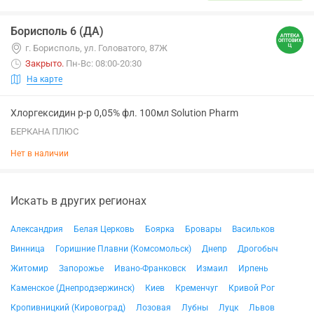
Борисполь 6 (ДА)
г. Борисполь, ул. Головатого, 87Ж
Закрыто
.
Пн-Вс: 08:00-20:30
На карте
Хлоргексидин р-р 0,05% фл. 100мл Solution Pharm
БЕРКАНА ПЛЮС
Нет в наличии
Искать в других регионах
Александрия
Белая Церковь
Боярка
Бровары
Васильков
Винница
Горишние Плавни (Комсомольск)
Днепр
Дрогобыч
Житомир
Запорожье
Ивано-Франковск
Измаил
Ирпень
Каменское (Днепродзержинск)
Киев
Кременчуг
Кривой Рог
Кропивницкий (Кировоград)
Лозовая
Лубны
Луцк
Львов