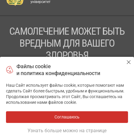
університет
САМОЛЕЧЕНИЕ МОЖЕТ БЫТЬ
ВРЕДНЫМ ДЛЯ ВАШЕГО
ЗДОРОВЬЯ
Файлы cookie
ПЕРЕД ПРИМЕНЕНИЕМ ПРЕПАРАТА
и политика конфиденциальности
ПРОКОНСУЛЬТИРУЙТЕСЬ С ВРАЧОМ
Наш Сайт использует файлы cookie, которые помогают нам
✕
ТОВ «АПТЕКА 911.ЮА» Код ЄДРПОУ 43631965.
сделать Сайт более быстрым, удобным и функциональным.
Продолжая просматривать этот Сайт, Вы соглашаетесь на
Отказ от ответственности
использование нами файлов cookie.
© 2014-2026. Медицинская информационная система
АПТЕКА911.ЮА
Соглашаюсь
Все аптеки
на карте
Разработка и поддержка сайта -
wu.ua
Узнать больше можно на странице