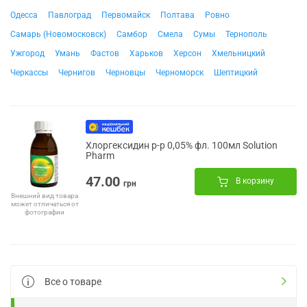
Одесса
Павлоград
Первомайск
Полтава
Ровно
Самарь (Новомосковск)
Самбор
Смела
Сумы
Тернополь
Ужгород
Умань
Фастов
Харьков
Херсон
Хмельницкий
Черкассы
Чернигов
Черновцы
Черноморск
Шептицкий
Хлоргексидин р-р 0,05% фл. 100мл Solution
Pharm
47.00
В корзину
грн
Внешний вид товара
может отличаться от
фотографии
Все о товаре