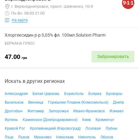
г. Верхнеднепровск, просп. Шевченко, 10/4
Пн-Вс: 08:00-21:00
На карте
Хлоргексидин р-р 0,05% фл. 100мл Solution Pharm
БЕРКАНА ПЛЮС
47.00
Забронировать
грн
Искать в других регионах
Александрия
Белая Церковь
Борисполь
Боярка
Бровары
Васильков
Винница
Горишние Плавни (Комсомольск)
Днепр
Дрогобыч
Житомир
Запорожье
Ивано-Франковск
Измаил
Ирпень
Каменское (Днепродзержинск)
Киев
Кременчуг
Кривой Рог
Кропивницкий (Кировоград)
Лозовая
Лубны
Луцк
Львов
Мукачево
Николаев
Никополь
Обухов