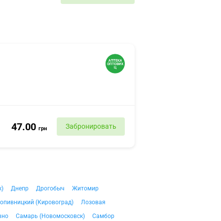
47.00
Забронировать
грн
к)
Днепр
Дрогобыч
Житомир
опивницкий (Кировоград)
Лозовая
вно
Самарь (Новомосковск)
Самбор