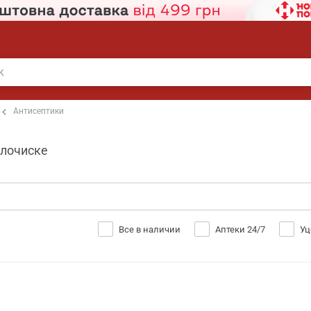
Антисептики
олочиске
Все в наличии
Аптеки 24/7
Уц