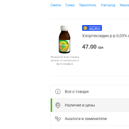
Смела
Сумы
Тернополь
Ужгород
Уман
Хлоргексидин р-р 0,05% 
47.00
грн
Внешний вид товара
может отличаться от
фотографии
Все о товаре
Наличие и цены
Аналоги и заменители