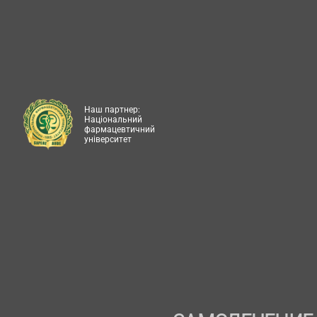
Наш партнер:
Національний
фармацевтичний
університет