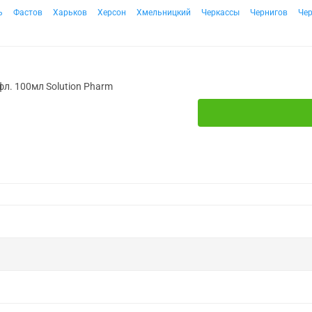
ь
Фастов
Харьков
Херсон
Хмельницкий
Черкассы
Чернигов
Че
фл. 100мл Solution Pharm