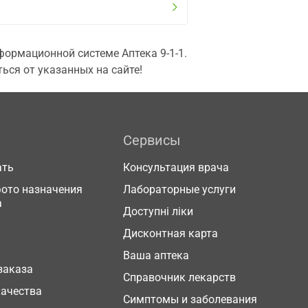
ормационной системе Аптека 9-1-1.
ься от указанных на сайте!
Сервисы
ать
Консультация врача
фото назначения
Лабораторные услуги
а
Доступні ліки
Дисконтная карта
Ваша аптека
заказа
Справочник лекарств
качества
Симптомы и заболевания