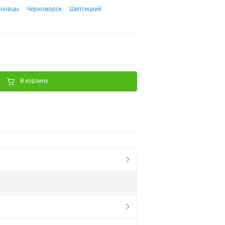
рновцы
Черноморск
Шептицкий
В корзину