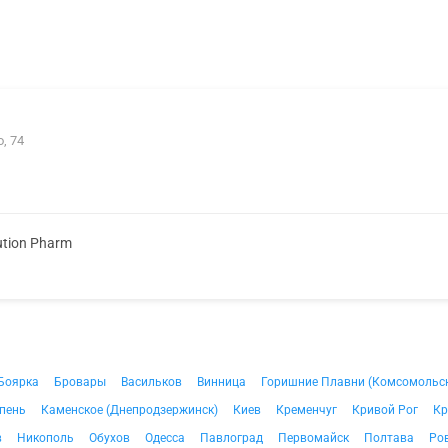
, 74
ution Pharm
Боярка
Бровары
Васильков
Винница
Горишние Плавни (Комсомольс
пень
Каменское (Днепродзержинск)
Киев
Кременчуг
Кривой Рог
Кр
в
Никополь
Обухов
Одесса
Павлоград
Первомайск
Полтава
Ро