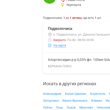
Укрпошта
Подволочиск
:
1
из
1
аптека
, где есть
1
шт.
Подволочиск
п. Подволочиск, ул. Данила Галицкого
Закрыто
.
Пн-Вс: 08:00-20:00
На карте
Хлоргексидин р-р 0,05% фл. 100мл Sol
БЕРКАНА ПЛЮС
Искать в других регионах
Александрия
Белая Церковь
Борисполь
Запорожье
Ивано-Франковск
Измаил
Ир
Лубны
Луцк
Львов
Мукачево
Николае