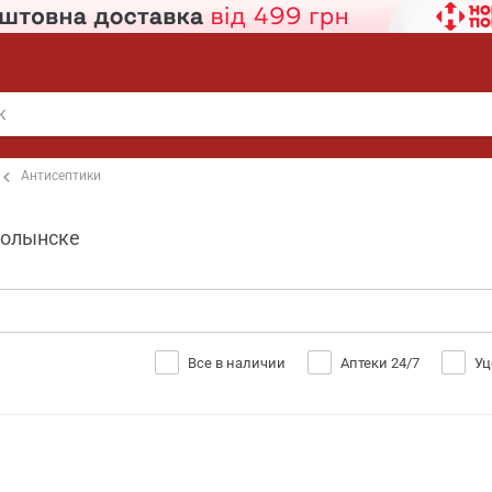
Антисептики
волынске
Все в наличии
Аптеки 24/7
Уц