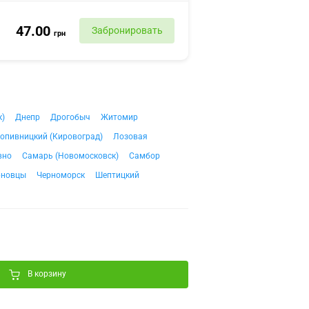
47.00
Забронировать
грн
к)
Днепр
Дрогобыч
Житомир
опивницкий (Кировоград)
Лозовая
вно
Самарь (Новомосковск)
Самбор
рновцы
Черноморск
Шептицкий
В корзину