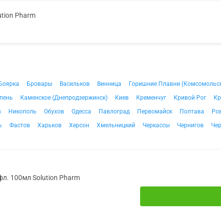
ution Pharm
Боярка
Бровары
Васильков
Винница
Горишние Плавни (Комсомольс
пень
Каменское (Днепродзержинск)
Киев
Кременчуг
Кривой Рог
Кр
в
Никополь
Обухов
Одесса
Павлоград
Первомайск
Полтава
Ро
ь
Фастов
Харьков
Херсон
Хмельницкий
Черкассы
Чернигов
Че
фл. 100мл Solution Pharm