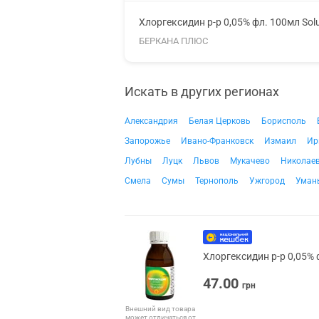
Хлоргексидин р-р 0,05% фл. 100мл Sol
БЕРКАНА ПЛЮС
Искать в других регионах
Александрия
Белая Церковь
Борисполь
Запорожье
Ивано-Франковск
Измаил
Ир
Лубны
Луцк
Львов
Мукачево
Николае
Смела
Сумы
Тернополь
Ужгород
Уман
Хлоргексидин р-р 0,05% 
47.00
грн
Внешний вид товара
может отличаться от