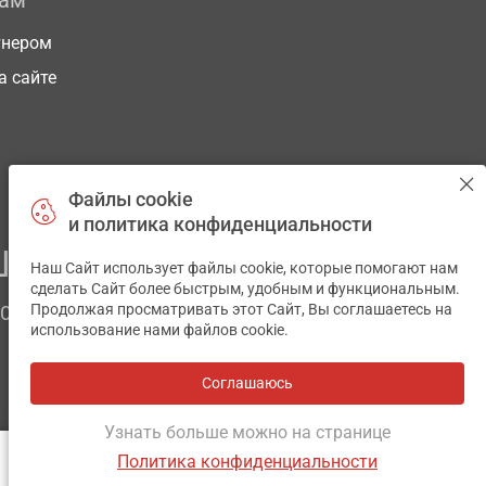
рам
тнером
а сайте
Файлы cookie
и политика конфиденциальности
ЕГО ЗДОРОВЬЯ
Наш Сайт использует файлы cookie, которые помогают нам
✕
сделать Сайт более быстрым, удобным и функциональным.
Продолжая просматривать этот Сайт, Вы соглашаетесь на
ЧОМ
использование нами файлов cookie.
Соглашаюсь
Все аптеки
на карте
Разработка и поддержка сайта -
wu.ua
Узнать больше можно на странице
Политика конфиденциальности
ОТЗЫВЫ