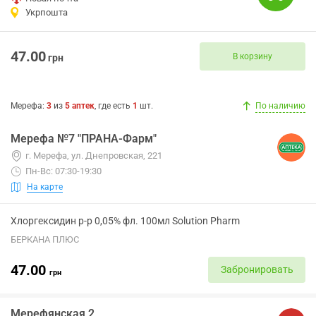
Укрпошта
47.00
В корзину
грн
Мерефа
:
3
из
5
аптек
, где есть
1
шт.
По наличию
Мерефа №7 "ПРАНА-Фарм"
г. Мерефа, ул. Днепровская, 221
Пн-Вс: 07:30-19:30
На карте
Хлоргексидин р-р 0,05% фл. 100мл Solution Pharm
БЕРКАНА ПЛЮС
47.00
Забронировать
грн
Мерефянская 2