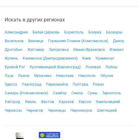
Искать в других регионах
Александрия
Белая Церковь
Борисполь
Боярка
Бровары
Васильков
Винница
Горишние Плавни (Комсомольск)
Днепр
Дрогобыч
Житомир
Запорожье
Ивано-Франковск
Измаил
Ирпень
Каменское (Днепродзержинск)
Киев
Кременчуг
Кривой Рог
Кропивницкий (Кировоград)
Лозовая
Лубны
Луцк
Львов
Мукачево
Николаев
Никополь
Обухов
Одесса
Павлоград
Первомайск
Полтава
Ровно
Самарь (Новомосковск)
Самбор
Смела
Сумы
Тернополь
Ужгород
Умань
Фастов
Харьков
Херсон
Хмельницкий
Черкассы
Чернигов
Черновцы
Черноморск
Шептицкий