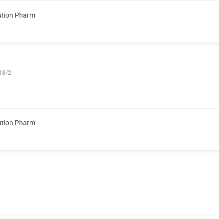
ution Pharm
18/2
ution Pharm