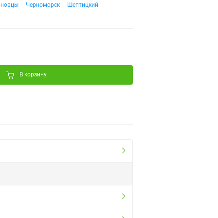
рновцы
Черноморск
Шептицкий
В корзину