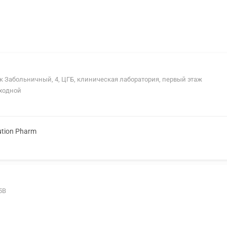
ок Забольничный, 4, ЦГБ, клиническая лаборатория, первый этаж
ыходной
ution Pharm
5В