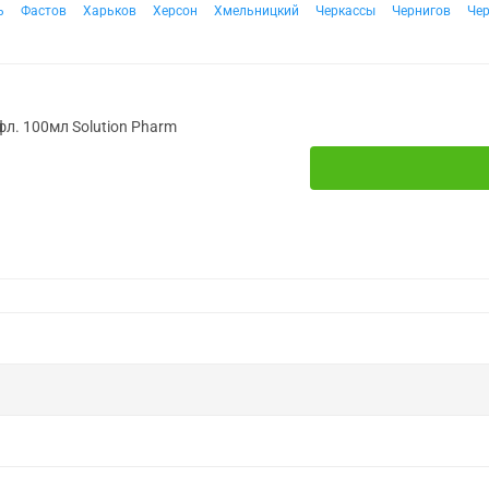
ь
Фастов
Харьков
Херсон
Хмельницкий
Черкассы
Чернигов
Че
фл. 100мл Solution Pharm