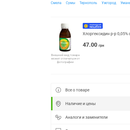
Смела
Сумы
Тернополь
Ужгород
Уман
Хлоргексидин р-р 0,05% 
47.00
грн
Внешний вид товара
может отличаться от
фотографии
Все о товаре
Наличие и цены
Аналоги и заменители