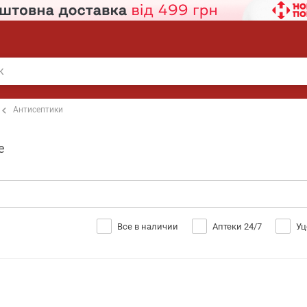
Антисептики
е
Все в наличии
Аптеки 24/7
Уц