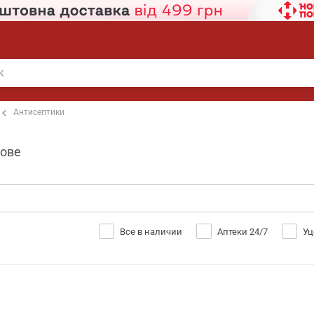
Антисептики
кове
Все в наличии
Аптеки 24/7
Уц