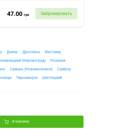
47.00
Забронировать
грн
к)
Днепр
Дрогобыч
Житомир
опивницкий (Кировоград)
Лозовая
вно
Самарь (Новомосковск)
Самбор
рновцы
Черноморск
Шептицкий
В корзину