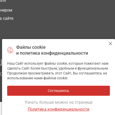
рам
тнером
а сайте
Файлы cookie
и политика конфиденциальности
ЕГО ЗДОРОВЬЯ
Наш Сайт использует файлы cookie, которые помогают нам
✕
сделать Сайт более быстрым, удобным и функциональным.
Продолжая просматривать этот Сайт, Вы соглашаетесь на
ЧОМ
использование нами файлов cookie.
Соглашаюсь
Все аптеки
на карте
Разработка и поддержка сайта -
wu.ua
Узнать больше можно на странице
Политика конфиденциальности
ОТЗЫВЫ