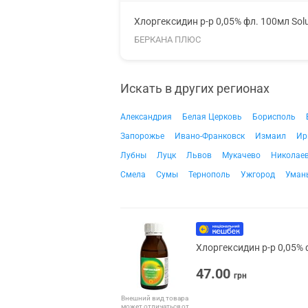
Хлоргексидин р-р 0,05% фл. 100мл Sol
БЕРКАНА ПЛЮС
Искать в других регионах
Александрия
Белая Церковь
Борисполь
Запорожье
Ивано-Франковск
Измаил
Ир
Лубны
Луцк
Львов
Мукачево
Николае
Смела
Сумы
Тернополь
Ужгород
Уман
Хлоргексидин р-р 0,05% 
47.00
грн
Внешний вид товара
может отличаться от