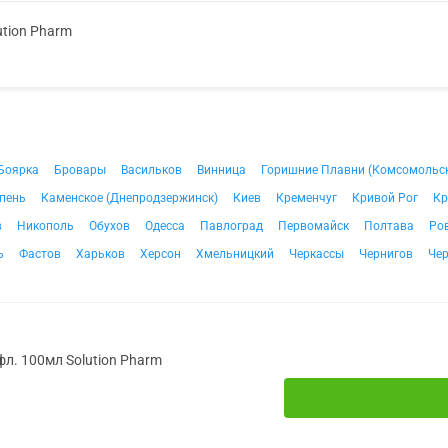
ution Pharm
Боярка
Бровары
Васильков
Винница
Горишние Плавни (Комсомольс
пень
Каменское (Днепродзержинск)
Киев
Кременчуг
Кривой Рог
Кр
в
Никополь
Обухов
Одесса
Павлоград
Первомайск
Полтава
Ро
ь
Фастов
Харьков
Херсон
Хмельницкий
Черкассы
Чернигов
Че
фл. 100мл Solution Pharm