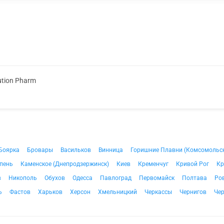
ution Pharm
Боярка
Бровары
Васильков
Винница
Горишние Плавни (Комсомольс
пень
Каменское (Днепродзержинск)
Киев
Кременчуг
Кривой Рог
Кр
в
Никополь
Обухов
Одесса
Павлоград
Первомайск
Полтава
Ро
ь
Фастов
Харьков
Херсон
Хмельницкий
Черкассы
Чернигов
Че