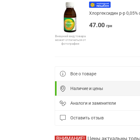
Хлоргексидин р-р 0,05% 
47.00
грн
Внешний вид товара
может отличаться от
фотографии
Все о товаре
Наличие и цены
Аналоги и заменители
Оставить отзыв
ВНИМАНИЕ!
Цены актуальны тольк