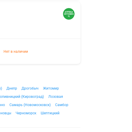
Нет в наличии
к)
Днепр
Дрогобыч
Житомир
опивницкий (Кировоград)
Лозовая
вно
Самарь (Новомосковск)
Самбор
рновцы
Черноморск
Шептицкий