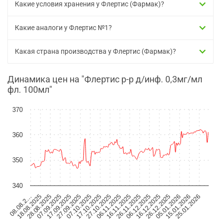
Какие условия хранения у Флертис (Фармак)?
Какие аналоги у Флертис №1?
Какая страна производства у Флертис (Фармак)?
Динамика цен на "Флертис р-р д/инф. 0,3мг/мл
фл. 100мл"
370
360
350
340
07.10.2025
05.01.2026
17.10.2025
15.01.2026
27.10.2025
25.01.2026
08.08.2…
06.11.2025
18.08.2025
16.11.2025
28.08.2025
26.11.2025
07.09.2025
06.12.2025
17.09.2025
16.12.2025
27.09.2025
26.12.2025