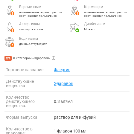
Беременным
Кормящим
по назначению врача с учетом
по назначению врача с учетом
соотношения польза/риск
соотношения польза/риск
Аллергикам
Диабетикам
с осторожностью
Можно
Водителям
данные отсутсвуют
№4
в категории «Эдаравон»
Торговое название
Флертис
Действующие
Эдаравон
вещества
Количество
действующего
0.3 мг/мл
вещества:
Форма выпуска:
раствор для инфузий
Количество в
1 флакон 100 мл
упаковке: