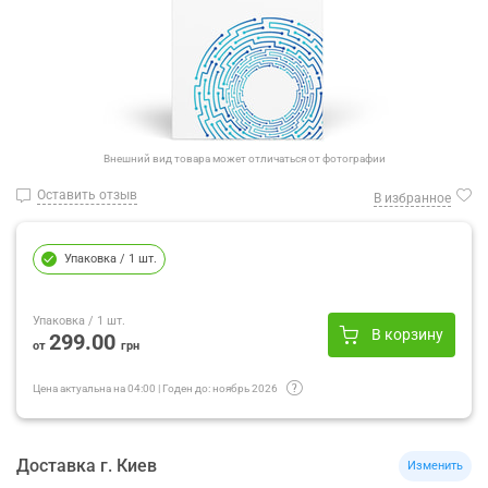
Внешний вид товара может отличаться от фотографии
Оставить отзыв
В избранное
Упаковка
/ 1 шт.
Упаковка
/ 1 шт.
В корзину
299.00
от
грн
Цена актуальна на
04:00
|
Годен до:
ноябрь 2026
Доставка
г.
Киев
Изменить