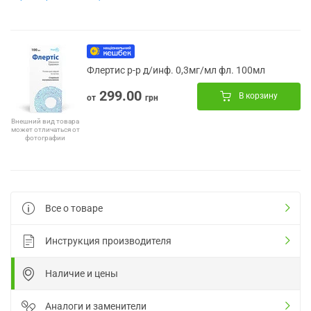
Флертис р-р д/инф. 0,3мг/мл фл. 100мл
299.00
В корзину
от
грн
Внешний вид товара
может отличаться от
фотографии
Все о товаре
Инструкция производителя
Наличие и цены
Аналоги и заменители