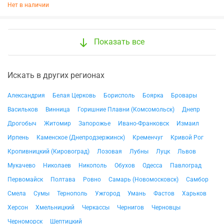
Нет в наличии
Показать все
Искать в других регионах
Александрия
Белая Церковь
Борисполь
Боярка
Бровары
Васильков
Винница
Горишние Плавни (Комсомольск)
Днепр
Дрогобыч
Житомир
Запорожье
Ивано-Франковск
Измаил
Ирпень
Каменское (Днепродзержинск)
Кременчуг
Кривой Рог
Кропивницкий (Кировоград)
Лозовая
Лубны
Луцк
Львов
Мукачево
Николаев
Никополь
Обухов
Одесса
Павлоград
Первомайск
Полтава
Ровно
Самарь (Новомосковск)
Самбор
Смела
Сумы
Тернополь
Ужгород
Умань
Фастов
Харьков
Херсон
Хмельницкий
Черкассы
Чернигов
Черновцы
Черноморск
Шептицкий