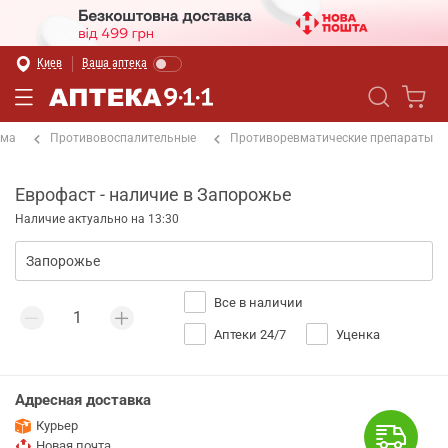
Киев
Ваша аптека
ема
Противовоспалительные
Противоревматические препараты
Еврофаст - наличие в Запорожье
Наличие актуально на 13:30
Все в наличии
Аптеки 24/7
Уценка
Адресная доставка
Курьер
Новая почта