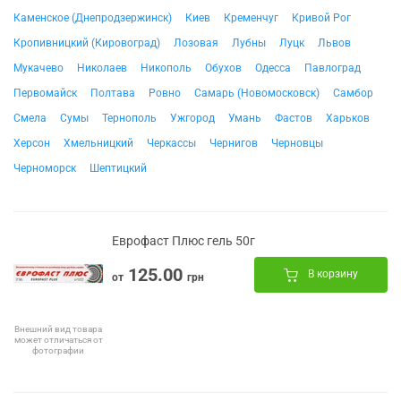
Каменское (Днепродзержинск)
Киев
Кременчуг
Кривой Рог
Кропивницкий (Кировоград)
Лозовая
Лубны
Луцк
Львов
Мукачево
Николаев
Никополь
Обухов
Одесса
Павлоград
Первомайск
Полтава
Ровно
Самарь (Новомосковск)
Самбор
Смела
Сумы
Тернополь
Ужгород
Умань
Фастов
Харьков
Херсон
Хмельницкий
Черкассы
Чернигов
Черновцы
Черноморск
Шептицкий
Еврофаст Плюс гель 50г
125.00
В корзину
от
грн
Внешний вид товара
может отличаться от
фотографии