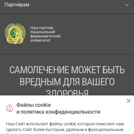
Партнёрам
Наш партнер:
Національний
фармацевтичний
університет
САМОЛЕЧЕНИЕ МОЖЕТ БЫТЬ
ВРЕДНЫМ ДЛЯ ВАШЕГО
ЗДОРОВЬЯ
Файлы cookie
ПЕРЕД ПРИМЕНЕНИЕМ ПРЕПАРАТА
и политика конфиденциальности
ПРОКОНСУЛЬТИРУЙТЕСЬ С ВРАЧОМ
Наш Сайт использует файлы cookie, которые помогают нам
✕
ТОВ «АПТЕКА 911.ЮА» Код ЄДРПОУ 43631965.
сделать Сайт более быстрым, удобным и функциональным.