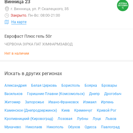
Винница 23
г. Винница, ул. Р. Скалецкого, 35
Закрыто
.
Пн-Вс: 08:00-21:00
На карте
Еврофаст Плюс гель 50г
ЧЕРВОНА ЗІРКА ПАТ ХІМФАРМЗАВОД
Нет в наличии
Искать в других регионах
Александрия
Белая Церковь
Борисполь
Боярка
Бровары
Васильков
Горишние Плавни (Комсомольск)
Днепр
Дрогобыч
Житомир
Запорожье
Ивано-Франковск
Измаил
Ирпень
Каменское (Днепродзержинск)
Киев
Кременчуг
Кривой Рог
Кропивницкий (Кировоград)
Лозовая
Лубны
Луцк
Львов
Мукачево
Николаев
Никополь
Обухов
Одесса
Павлоград