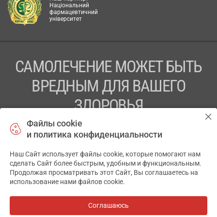
Національний
фармацевтичний
університет
САМОЛЕЧЕНИЕ МОЖЕТ БЫТЬ
ВРЕДНЫМ ДЛЯ ВАШЕГО
ЗДОРОВЬЯ
Файлы cookie
ПЕРЕД ПРИМЕНЕНИЕМ ПРЕПАРАТА
и политика конфиденциальности
ПРОКОНСУЛЬТИРУЙТЕСЬ С ВРАЧОМ
Наш Сайт использует файлы cookie, которые помогают нам
✕
ТОВ «АПТЕКА 911.ЮА» Код ЄДРПОУ 43631965.
сделать Сайт более быстрым, удобным и функциональным.
Продолжая просматривать этот Сайт, Вы соглашаетесь на
Отказ от ответственности
использование нами файлов cookie.
© 2014-2026. Медицинская информационная система
АПТЕКА911.ЮА
Соглашаюсь
Все аптеки
на карте