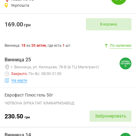
Укрпошта
169.00
В корзину
грн
Винница
:
18
из
20
аптек
, где есть
1
шт.
По наличию
Винница 25
г. Винница, ул. Келецкая, 78-В (в ТЦ Магигрант)
Закрыто
.
Пн-Вс: 08:00-21:00
На карте
Еврофаст Плюс гель 50г
ЧЕРВОНА ЗІРКА ПАТ ХІМФАРМЗАВОД
230.50
Забронировать
грн
Винница 14