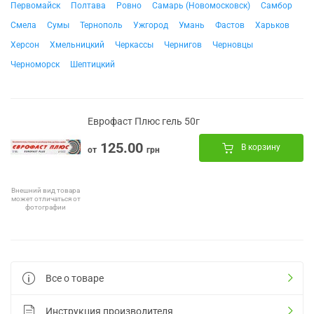
Первомайск
Полтава
Ровно
Самарь (Новомосковск)
Самбор
Смела
Сумы
Тернополь
Ужгород
Умань
Фастов
Харьков
Херсон
Хмельницкий
Черкассы
Чернигов
Черновцы
Черноморск
Шептицкий
Еврофаст Плюс гель 50г
125.00
В корзину
от
грн
Внешний вид товара
может отличаться от
фотографии
Все о товаре
Инструкция производителя