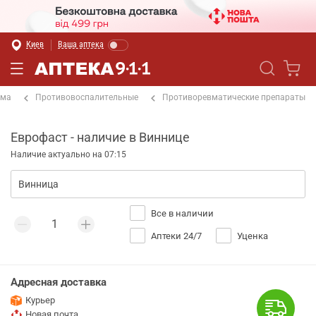
Киев
Ваша аптека
ема
Противовоспалительные
Противоревматические препараты
Еврофаст - наличие в Виннице
Наличие актуально на 07:15
Все в наличии
Аптеки 24/7
Уценка
Адресная доставка
Курьер
Новая почта