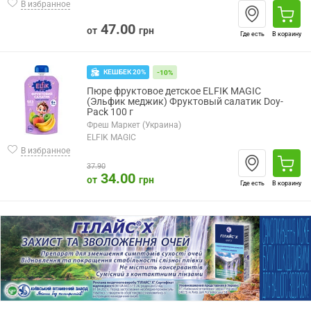
В избранное
47.00
от
грн
Где есть
В корзину
КЕШБЕК 20%
-10%
Пюре фруктовое детское ELFIK MAGIC
(Эльфик меджик) Фруктовый салатик Doy-
Pack 100 г
Фреш Маркет (Украина)
ELFIK MAGIC
В избранное
37.90
34.00
от
грн
Где есть
В корзину