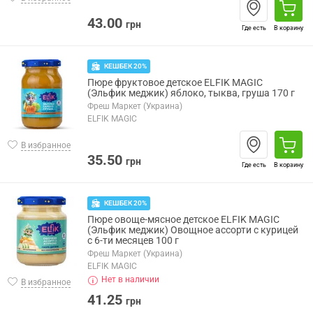
43.00
грн
Где есть
В корзину
КЕШБЕК 20%
Пюре фруктовое детское ELFIK MAGIC
(Эльфик меджик) яблоко, тыква, груша 170 г
Фреш Маркет (Украина)
ELFIK MAGIC
В избранное
35.50
грн
Где есть
В корзину
КЕШБЕК 20%
Пюре овоще-мясное детское ELFIK MAGIC
(Эльфик меджик) Овощное ассорти с курицей
с 6-ти месяцев 100 г
Фреш Маркет (Украина)
ELFIK MAGIC
Нет в наличии
В избранное
41.25
грн