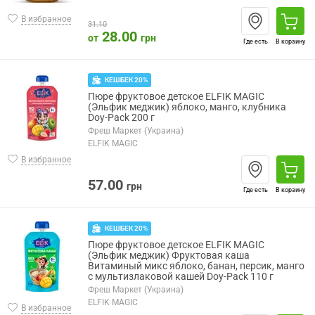
В избранное
31.10
28.00
от
грн
Где есть
В корзину
КЕШБЕК 20%
Пюре фруктовое детское ELFIK MAGIC
(Эльфик меджик) яблоко, манго, клубника
Doy-Pack 200 г
Фреш Маркет (Украина)
ELFIK MAGIC
В избранное
57.00
грн
Где есть
В корзину
КЕШБЕК 20%
Пюре фруктовое детское ELFIK MAGIC
(Эльфик меджик) Фруктовая каша
Витаминый микс яблоко, банан, персик, манго
с мультизлаковой кашей Doy-Pack 110 г
Фреш Маркет (Украина)
ELFIK MAGIC
В избранное