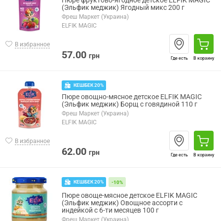
Пюре фруктово-ягодное детское ELFIK MAGIC
(Эльфик меджик) Ягодный микс 200 г
Фреш Маркет (Украина)
ELFIK MAGIC
В избранное
57.00
грн
Где есть
В корзину
КЕШБЕК 20%
Пюре овощно-мясное детское ELFIK MAGIC
(Эльфик меджик) Борщ с говядиной 110 г
Фреш Маркет (Украина)
ELFIK MAGIC
В избранное
62.00
грн
Где есть
В корзину
КЕШБЕК 20%
-10%
Пюре овоще-мясное детское ELFIK MAGIC
(Эльфик меджик) Овощное ассорти с
индейкой с 6-ти месяцев 100 г
Фреш Маркет (Украина)