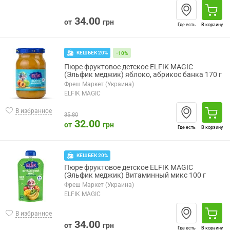
34.00
от
грн
Где есть
В корзину
КЕШБЕК 20%
-10%
Пюре фруктовое детское ELFIK MAGIC
(Эльфик меджик) яблоко, абрикос банка 170 г
Фреш Маркет (Украина)
ELFIK MAGIC
В избранное
35.80
32.00
от
грн
Где есть
В корзину
КЕШБЕК 20%
Пюре фруктовое детское ELFIK MAGIC
(Эльфик меджик) Витаминный микс 100 г
Фреш Маркет (Украина)
ELFIK MAGIC
В избранное
34.00
от
грн
Где есть
В корзину