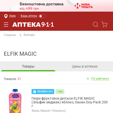
Киев
Ваша аптека
Бренды
Главная
ELFIK MAGIC
Товары
Цены в аптеках
По рейтингу
Товаров:
31
КЕШБЕК 20%
-10%
Пюре фруктовое детское ELFIK MAGIC
(Эльфик меджик) яблоко, банан Doy-Pack 200
г
Фреш Маркет (Украина)