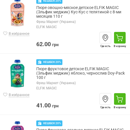
КЕШБЕК 20%
Пюре овощно-мясное детское ELFIK MAGIC
(Эльфик меджик) Кус-Кус с телятиной с 8-ми
месяцев 110 г
Фреш Маркет (Украина)
ELFIK MAGIC
В избранное
62.00
грн
Где есть
В корзину
КЕШБЕК 20%
Пюре фруктовое детское ELFIK MAGIC
(Эльфик меджик) яблоко, чернослив Doy-Pack
100 г
Фреш Маркет (Украина)
ELFIK MAGIC
В избранное
41.00
грн
Где есть
В корзину
КЕШБЕК 20%