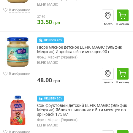
ELFIK MAGIC
В избранное
37.60
33.50
грн
Где есть
В корзину
КЕШБЕК 20%
Пюре мясное детское ELFIK MAGIC (Эльфик
Меджик) Индейка с 6-ти месяцев 90 г
Фреш Маркет (Украина)
ELFIK MAGIC
В избранное
48.00
грн
Где есть
В корзину
КЕШБЕК 20%
Сок фруктовый детский ELFIK MAGIC (Эльфик
Меджик) Яблоко-шиповник с 5-ти месяцев no
spill-pack 175 мл
Фреш Маркет (Украина)
ELFIK MAGIC
В избранное