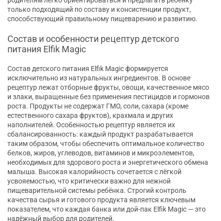
родителям легко ориентироваться и предлагать ребёнку
только подходящий по составу и консистенции продукт,
способствующий правильному пищеварению и развитию.
Состав и особенности рецептур детского
питания Elfik Magic
Состав детского питания Elfik Magic формируется
исключительно из натуральных ингредиентов. В основе
рецептур лежат отборные фрукты, овощи, качественное мясо
и злаки, выращенные без применения пестицидов и гормонов
роста. Продукты не содержат ГМО, соли, сахара (кроме
естественного сахара фруктов), крахмала и других
наполнителей. Особенностью рецептур является их
сбалансированность: каждый продукт разрабатывается
таким образом, чтобы обеспечить оптимальное количество
белков, жиров, углеводов, витаминов и микроэлементов,
необходимых для здорового роста и энергетического обмена
малыша. Высокая калорийность сочетается с лёгкой
усвояемостью, что критически важно для нежной
пищеварительной системы ребёнка. Строгий контроль
качества сырья и готового продукта является ключевым
показателем, что каждая банка или дой-пак Elfik Magic — это
надёжный выбор для родителей.