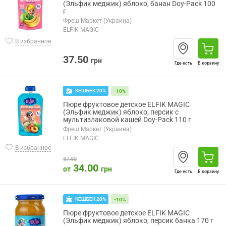
(Эльфик меджик) яблоко, банан Doy-Pack 100
г
Фреш Маркет (Украина)
ELFIK MAGIC
В избранное
37.50
грн
Где есть
В корзину
КЕШБЕК 20%
-10%
Пюре фруктовое детское ELFIK MAGIC
(Эльфик меджик) яблоко, персик с
мультизлаковой кашей Doy-Pack 110 г
Фреш Маркет (Украина)
ELFIK MAGIC
В избранное
37.90
34.00
от
грн
Где есть
В корзину
КЕШБЕК 20%
-10%
Пюре фруктовое детское ELFIK MAGIC
(Эльфик меджик) яблоко, персик банка 170 г