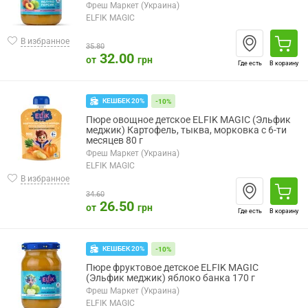
Фреш Маркет (Украина)
ELFIK MAGIC
В избранное
35.80
32.00
от
грн
Где есть
В корзину
КЕШБЕК 20%
-10%
Пюре овощное детское ELFIK MAGIC (Эльфик
меджик) Картофель, тыква, морковка с 6-ти
месяцев 80 г
Фреш Маркет (Украина)
ELFIK MAGIC
В избранное
34.60
26.50
от
грн
Где есть
В корзину
КЕШБЕК 20%
-10%
Пюре фруктовое детское ELFIK MAGIC
(Эльфик меджик) яблоко банка 170 г
Фреш Маркет (Украина)
ELFIK MAGIC