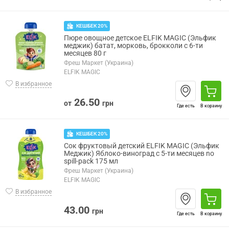
КЕШБЕК 20%
Пюре овощное детское ELFIK MAGIC (Эльфик
меджик) батат, морковь, брокколи с 6-ти
месяцев 80 г
Фреш Маркет (Украина)
ELFIK MAGIC
В избранное
26.50
от
грн
Где есть
В корзину
КЕШБЕК 20%
Сок фруктовый детский ELFIK MAGIC (Эльфик
Меджик) Яблоко-виноград с 5-ти месяцев no
spill-pack 175 мл
Фреш Маркет (Украина)
ELFIK MAGIC
В избранное
43.00
грн
Где есть
В корзину