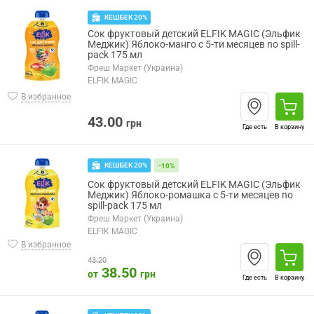
КЕШБЕК 20%
Сок фруктовый детский ELFIK MAGIC (Эльфик
Меджик) Яблоко-манго с 5-ти месяцев no spill-
pack 175 мл
Фреш Маркет (Украина)
ELFIK MAGIC
В избранное
43.00
грн
Где есть
В корзину
КЕШБЕК 20%
-10%
Сок фруктовый детский ELFIK MAGIC (Эльфик
Меджик) Яблоко-ромашка с 5-ти месяцев no
spill-pack 175 мл
Фреш Маркет (Украина)
ELFIK MAGIC
В избранное
43.20
38.50
от
грн
Где есть
В корзину