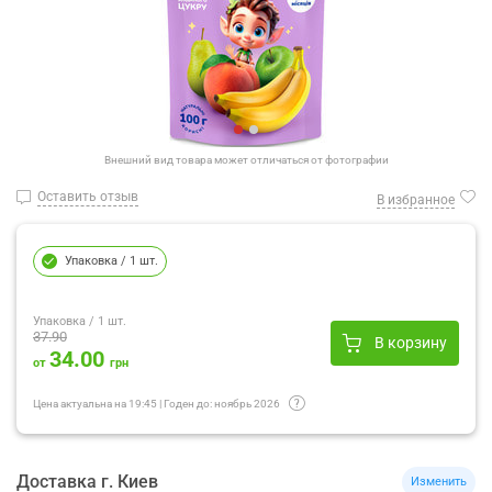
Внешний вид товара может отличаться от фотографии
Оставить отзыв
В избранное
Упаковка
/ 1 шт.
Упаковка
/ 1 шт.
37.90
В корзину
34.00
от
грн
Цена актуальна на
19:45
|
Годен до:
ноябрь 2026
Доставка
г.
Киев
Изменить