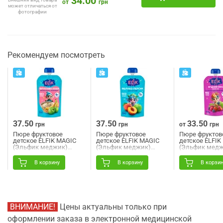
34.00
от
грн
может отличаться от
фотографии
Рекомендуем посмотреть
37.50
37.50
33.50
грн
грн
от
грн
Пюре фруктовое
Пюре фруктовое
Пюре фруктов
детское ELFIK MAGIC
детское ELFIK MAGIC
детское ELFIK
(Эльфик меджик)
(Эльфик меджик)
(Эльфик медж
яблоко, банан с
яблоко, персик Doy-
Ягодный микс 
мультизлаковой кашей
Pack 100 г
В корзину
В корзину
В корзи
Doy-Pack 110 г
ВНИМАНИЕ!
Цены актуальны только при
оформлении заказа в электронной медицинской