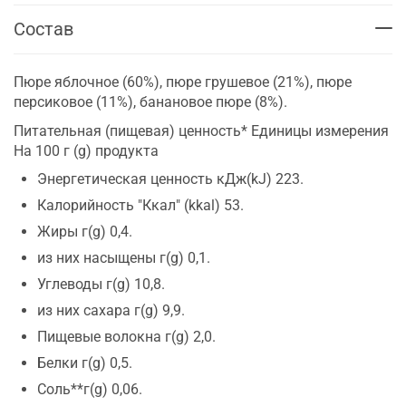
Состав
Пюре яблочное (60%), пюре грушевое (21%), пюре
персиковое (11%), банановое пюре (8%).
Питательная (пищевая) ценность* Единицы измерения
На 100 г (g) продукта
Энергетическая ценность кДж(kJ) 223.
Калорийность "Ккал" (kkal) 53.
Жиры г(g) 0,4.
из них насыщены г(g) 0,1.
Углеводы г(g) 10,8.
из них сахара г(g) 9,9.
Пищевые волокна г(g) 2,0.
Белки г(g) 0,5.
Соль**г(g) 0,06.