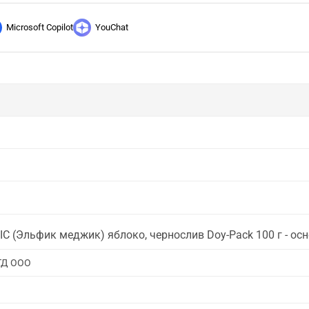
Microsoft Copilot
YouChat
C (Эльфик меджик) яблоко, чернослив Doy-Pack 100 г - о
ТД ООО