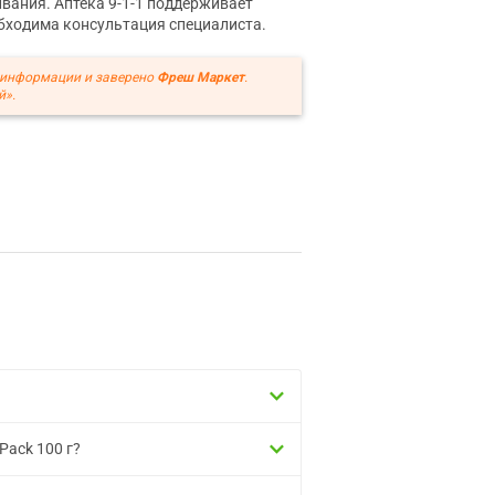
вания. Аптека 9-1-1 поддерживает
обходима консультация специалиста.
 информации и заверено
Фреш Маркет
.
й».
Pack 100 г?