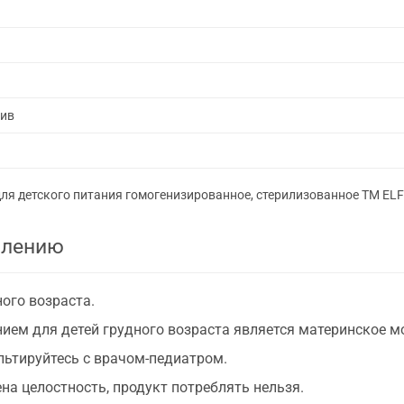
лив
для детского питания гомогенизированное, стерилизованное ТМ ELFI
блению
ого возраста.
ем для детей грудного возраста является материнское м
ьтируйтесь с врачом-педиатром.
на целостность, продукт потреблять нельзя.