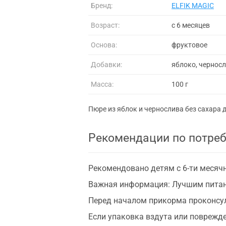
Бренд:
ELFIK MAGIC
Возраст:
с 6 месяцев
Основа:
фруктовое
Добавки:
яблоко, чернос
Масса:
100 г
Пюре из яблок и чернослива без сахара 
Рекомендации по потре
Рекомендовано детям с 6-ти месячн
Важная информация: Лучшим питани
Перед началом прикорма проконсул
Если упаковка вздута или поврежде