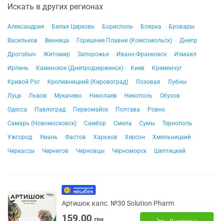
Искать в других регионах
Александрия
Белая Церковь
Борисполь
Боярка
Бровары
Васильков
Винница
Горишние Плавни (Комсомольск)
Днепр
Дрогобыч
Житомир
Запорожье
Ивано-Франковск
Измаил
Ирпень
Каменское (Днепродзержинск)
Киев
Кременчуг
Кривой Рог
Кропивницкий (Кировоград)
Лозовая
Лубны
Луцк
Львов
Мукачево
Николаев
Никополь
Обухов
Одесса
Павлоград
Первомайск
Полтава
Ровно
Самарь (Новомосковск)
Самбор
Смела
Сумы
Тернополь
Ужгород
Умань
Фастов
Харьков
Херсон
Хмельницкий
Черкассы
Чернигов
Черновцы
Черноморск
Шептицкий
Артишок капс. №30 Solution Pharm
159.00
грн