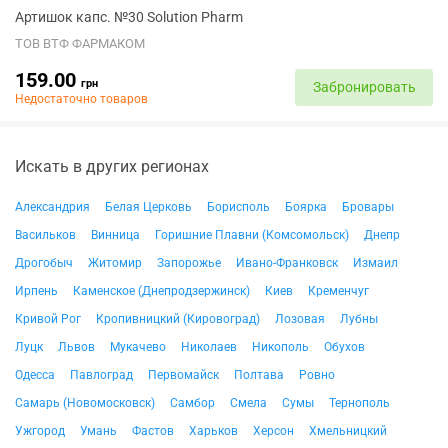
Артишок капс. №30 Solution Pharm
ТОВ ВТФ ФАРМАКОМ
159.00
грн
Забронировать
Недостаточно товаров
Искать в других регионах
Александрия
Белая Церковь
Борисполь
Боярка
Бровары
Васильков
Винница
Горишние Плавни (Комсомольск)
Днепр
Дрогобыч
Житомир
Запорожье
Ивано-Франковск
Измаил
Ирпень
Каменское (Днепродзержинск)
Киев
Кременчуг
Кривой Рог
Кропивницкий (Кировоград)
Лозовая
Лубны
Луцк
Львов
Мукачево
Николаев
Никополь
Обухов
Одесса
Павлоград
Первомайск
Полтава
Ровно
Самарь (Новомосковск)
Самбор
Смела
Сумы
Тернополь
Ужгород
Умань
Фастов
Харьков
Херсон
Хмельницкий