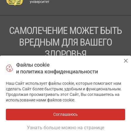
університет
САМОЛЕЧЕНИЕ МОЖЕТ БЫТЬ
ВРЕДНЫМ ДЛЯ ВАШЕГО
ЗДОРОВЬЯ
Файлы cookie
ПЕРЕД ПРИМЕНЕНИЕМ ПРЕПАРАТА
и политика конфиденциальности
ПРОКОНСУЛЬТИРУЙТЕСЬ С ВРАЧОМ
Наш Сайт использует файлы cookie, которые помогают нам
✕
ТОВ «АПТЕКА 911.ЮА» Код ЄДРПОУ 43631965.
сделать Сайт более быстрым, удобным и функциональным.
Продолжая просматривать этот Сайт, Вы соглашаетесь на
Отказ от ответственности
использование нами файлов cookie.
© 2014-2026. Медицинская информационная система
АПТЕКА911.ЮА
Соглашаюсь
Все аптеки
на карте
Разработка и поддержка сайта -
wu.ua
Узнать больше можно на странице