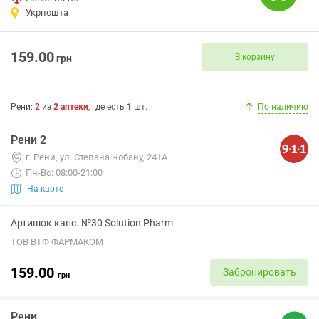
Укрпошта
159.00
В корзину
грн
Рени
:
2
из
2
аптеки
, где есть
1
шт.
По наличию
Рени 2
г. Рени, ул. Степана Чобану, 241А
Пн-Вс: 08:00-21:00
На карте
Артишок капс. №30 Solution Pharm
ТОВ ВТФ ФАРМАКОМ
159.00
Забронировать
грн
Рени