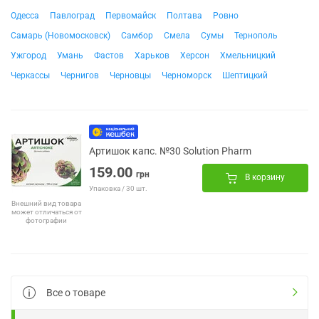
Одесса
Павлоград
Первомайск
Полтава
Ровно
Самарь (Новомосковск)
Самбор
Смела
Сумы
Тернополь
Ужгород
Умань
Фастов
Харьков
Херсон
Хмельницкий
Черкассы
Чернигов
Черновцы
Черноморск
Шептицкий
Артишок капс. №30 Solution Pharm
159.00
грн
В корзину
Упаковка / 30 шт.
Внешний вид товара
может отличаться от
фотографии
Все о товаре