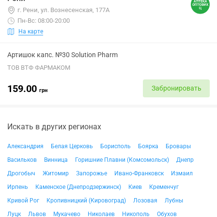
г. Рени, ул. Вознесенская, 177А
Пн-Вс: 08:00-20:00
На карте
Артишок капс. №30 Solution Pharm
ТОВ ВТФ ФАРМАКОМ
159.00
Забронировать
грн
Искать в других регионах
Александрия
Белая Церковь
Борисполь
Боярка
Бровары
Васильков
Винница
Горишние Плавни (Комсомольск)
Днепр
Дрогобыч
Житомир
Запорожье
Ивано-Франковск
Измаил
Ирпень
Каменское (Днепродзержинск)
Киев
Кременчуг
Кривой Рог
Кропивницкий (Кировоград)
Лозовая
Лубны
Луцк
Львов
Мукачево
Николаев
Никополь
Обухов