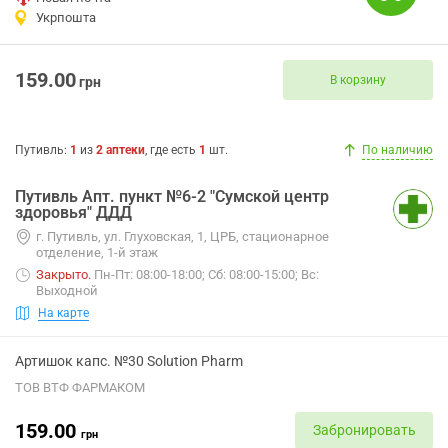
Укрпошта
159.00
В корзину
грн
Путивль
:
1
из
2
аптеки
, где есть
1
шт.
По наличию
Путивль Апт. пункт №6-2 "Сумской центр
здоровья" ДДД
г. Путивль, ул. Глуховская, 1, ЦРБ, стационарное
отделение, 1-й этаж
Закрыто
.
Пн-Пт: 08:00-18:00; Сб: 08:00-15:00; Вс:
Выходной
На карте
Артишок капс. №30 Solution Pharm
ТОВ ВТФ ФАРМАКОМ
159.00
Забронировать
грн