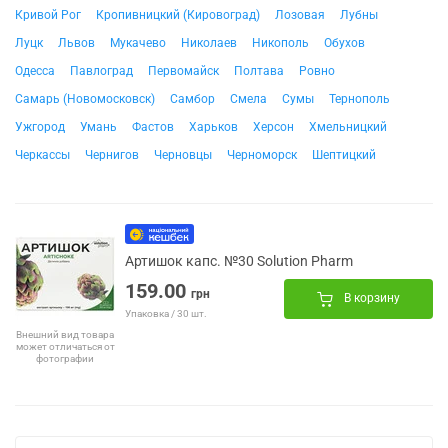
Кривой Рог
Кропивницкий (Кировоград)
Лозовая
Лубны
Луцк
Львов
Мукачево
Николаев
Никополь
Обухов
Одесса
Павлоград
Первомайск
Полтава
Ровно
Самарь (Новомосковск)
Самбор
Смела
Сумы
Тернополь
Ужгород
Умань
Фастов
Харьков
Херсон
Хмельницкий
Черкассы
Чернигов
Черновцы
Черноморск
Шептицкий
Артишок капс. №30 Solution Pharm
159.00
грн
В корзину
Упаковка / 30 шт.
Внешний вид товара
может отличаться от
фотографии