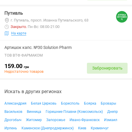
Путивль
г. Путивль, просп. Иоанна Путивльского, 63
Закрыто
.
Пн-Вс: 08:00-21:00
На карте
Артишок капс. №30 Solution Pharm
ТОВ ВТФ ФАРМАКОМ
159.00
грн
Забронировать
Недостаточно товаров
Искать в других регионах
Александрия
Белая Церковь
Борисполь
Боярка
Бровары
Васильков
Винница
Горишние Плавни (Комсомольск)
Днепр
Дрогобыч
Житомир
Запорожье
Ивано-Франковск
Измаил
Ирпень
Каменское (Днепродзержинск)
Киев
Кременчуг