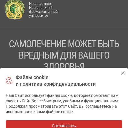
Наш партнер:
Національний
фармацевтичний
університет
САМОЛЕЧЕНИЕ МОЖЕТ БЫТЬ
ВРЕДНЫМ ДЛЯ ВАШЕГО
ЗДОРОВЬЯ
Файлы cookie
ПЕРЕД ПРИМЕНЕНИЕМ ПРЕПАРАТА
и политика конфиденциальности
ПРОКОНСУЛЬТИРУЙТЕСЬ С ВРАЧОМ
Наш Сайт использует файлы cookie, которые помогают нам
✕
ТОВ «АПТЕКА 911.ЮА» Код ЄДРПОУ 43631965.
сделать Сайт более быстрым, удобным и функциональным.
Продолжая просматривать этот Сайт, Вы соглашаетесь на
Отказ от ответственности
использование нами файлов cookie.
© 2014-2026. Медицинская информационная система
АПТЕКА911.ЮА
Соглашаюсь
Все аптеки