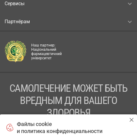
Сервисы
Партнёрам
Наш партнер:
Національний
фармацевтичний
університет
САМОЛЕЧЕНИЕ МОЖЕТ БЫТЬ
ВРЕДНЫМ ДЛЯ ВАШЕГО
ЗДОРОВЬЯ
Файлы cookie
ПЕРЕД ПРИМЕНЕНИЕМ ПРЕПАРАТА
и политика конфиденциальности
ПРОКОНСУЛЬТИРУЙТЕСЬ С ВРАЧОМ