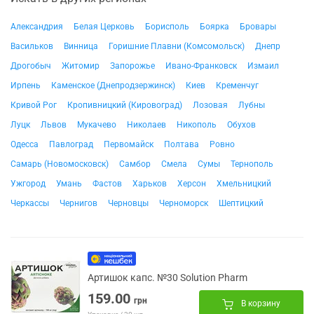
Александрия
Белая Церковь
Борисполь
Боярка
Бровары
Васильков
Винница
Горишние Плавни (Комсомольск)
Днепр
Дрогобыч
Житомир
Запорожье
Ивано-Франковск
Измаил
Ирпень
Каменское (Днепродзержинск)
Киев
Кременчуг
Кривой Рог
Кропивницкий (Кировоград)
Лозовая
Лубны
Луцк
Львов
Мукачево
Николаев
Никополь
Обухов
Одесса
Павлоград
Первомайск
Полтава
Ровно
Самарь (Новомосковск)
Самбор
Смела
Сумы
Тернополь
Ужгород
Умань
Фастов
Харьков
Херсон
Хмельницкий
Черкассы
Чернигов
Черновцы
Черноморск
Шептицкий
Артишок капс. №30 Solution Pharm
159.00
грн
В корзину